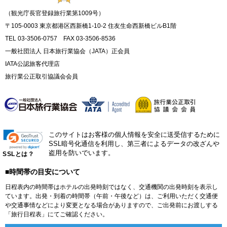
（観光庁長官登録旅行業第1009号）
〒105-0003 東京都港区西新橋1-10-2 住友生命西新橋ビルB1階
TEL 03-3506-0757 FAX 03-3506-8536
一般社団法人 日本旅行業協会（JATA）正会員
IATA公認旅客代理店
旅行業公正取引協議会会員
このサイトはお客様の個人情報を安全に送受信するために
SSL暗号化通信を利用し、第三者によるデータの改ざんや
盗用を防いでいます。
SSLとは？
■時間帯の目安について
日程表内の時間帯はホテルの出発時刻ではなく、交通機関の出発時刻を表示し
ています。出発・到着の時間帯（午前・午後など）は、ご利用いただく交通便
や交通事情などにより変更となる場合がありますので、ご出発前にお渡しする
「旅行日程表」にてご確認ください。