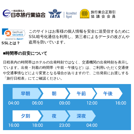
このサイトはお客様の個人情報を安全に送受信するために
SSL暗号化通信を利用し、第三者によるデータの改ざんや
盗用を防いでいます。
SSLとは？
■時間帯の目安について
日程表内の時間帯はホテルの出発時刻ではなく、交通機関の出発時刻を表示し
ています。出発・到着の時間帯（午前・午後など）は、ご利用いただく交通便
や交通事情などにより変更となる場合がありますので、ご出発前にお渡しする
「旅行日程表」にてご確認ください。