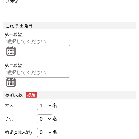
来店
ご旅行 出発日
第一希望
第二希望
参加人数
名
大人
名
子供
名
幼児(2歳未満)