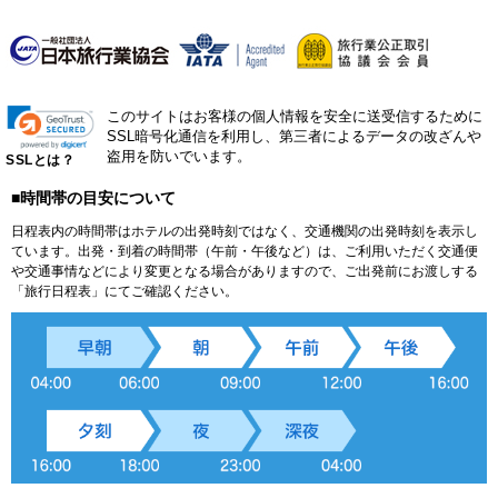
このサイトはお客様の個人情報を安全に送受信するために
SSL暗号化通信を利用し、第三者によるデータの改ざんや
盗用を防いでいます。
SSLとは？
■時間帯の目安について
日程表内の時間帯はホテルの出発時刻ではなく、交通機関の出発時刻を表示し
ています。出発・到着の時間帯（午前・午後など）は、ご利用いただく交通便
や交通事情などにより変更となる場合がありますので、ご出発前にお渡しする
「旅行日程表」にてご確認ください。