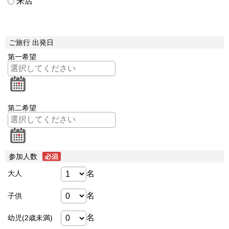
来店
ご旅行 出発日
第一希望
第二希望
参加人数
名
大人
名
子供
名
幼児(2歳未満)