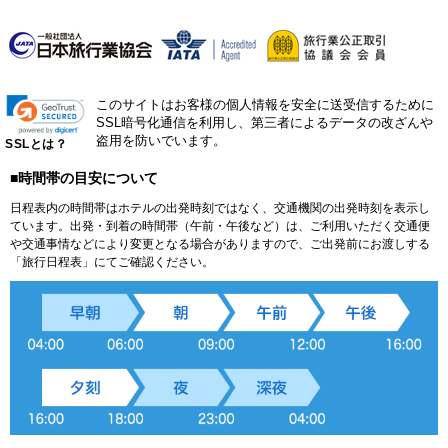
このサイトはお客様の個人情報を安全に送受信するために
SSL暗号化通信を利用し、第三者によるデータの改ざんや
盗用を防いでいます。
SSLとは？
■時間帯の目安について
日程表内の時間帯はホテルの出発時刻ではなく、交通機関の出発時刻を表示し
ています。出発・到着の時間帯（午前・午後など）は、ご利用いただく交通便
や交通事情などにより変更となる場合がありますので、ご出発前にお渡しする
「旅行日程表」にてご確認ください。