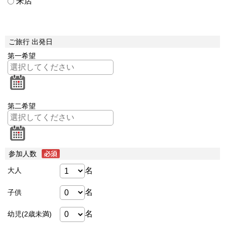
来店
ご旅行 出発日
第一希望
第二希望
参加人数
名
大人
名
子供
名
幼児(2歳未満)