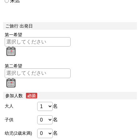
来店
ご旅行 出発日
第一希望
第二希望
参加人数
名
大人
名
子供
名
幼児(2歳未満)