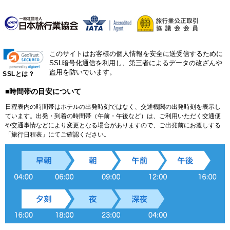
このサイトはお客様の個人情報を安全に送受信するために
SSL暗号化通信を利用し、第三者によるデータの改ざんや
盗用を防いでいます。
SSLとは？
■時間帯の目安について
日程表内の時間帯はホテルの出発時刻ではなく、交通機関の出発時刻を表示し
ています。出発・到着の時間帯（午前・午後など）は、ご利用いただく交通便
や交通事情などにより変更となる場合がありますので、ご出発前にお渡しする
「旅行日程表」にてご確認ください。