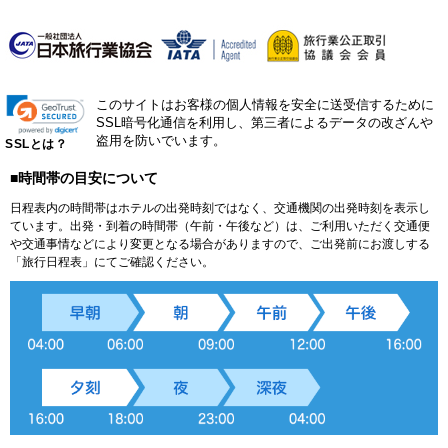
このサイトはお客様の個人情報を安全に送受信するために
SSL暗号化通信を利用し、第三者によるデータの改ざんや
盗用を防いでいます。
SSLとは？
■時間帯の目安について
日程表内の時間帯はホテルの出発時刻ではなく、交通機関の出発時刻を表示し
ています。出発・到着の時間帯（午前・午後など）は、ご利用いただく交通便
や交通事情などにより変更となる場合がありますので、ご出発前にお渡しする
「旅行日程表」にてご確認ください。