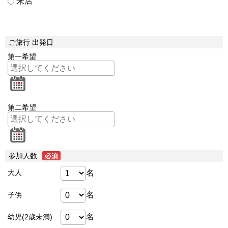
来店
ご旅行 出発日
第一希望
第二希望
参加人数
名
大人
名
子供
名
幼児(2歳未満)