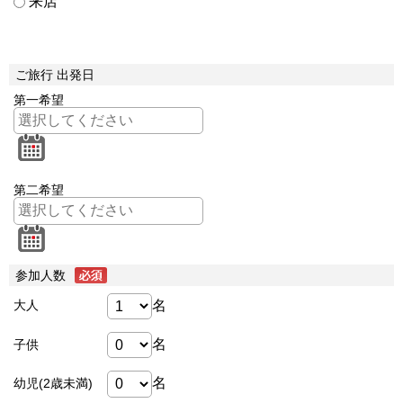
来店
ご旅行 出発日
第一希望
第二希望
参加人数
名
大人
名
子供
名
幼児(2歳未満)