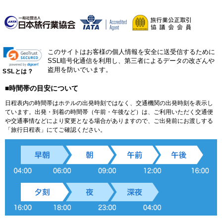
このサイトはお客様の個人情報を安全に送受信するために
SSL暗号化通信を利用し、第三者によるデータの改ざんや
盗用を防いでいます。
SSLとは？
■時間帯の目安について
日程表内の時間帯はホテルの出発時刻ではなく、交通機関の出発時刻を表示し
ています。出発・到着の時間帯（午前・午後など）は、ご利用いただく交通便
や交通事情などにより変更となる場合がありますので、ご出発前にお渡しする
「旅行日程表」にてご確認ください。