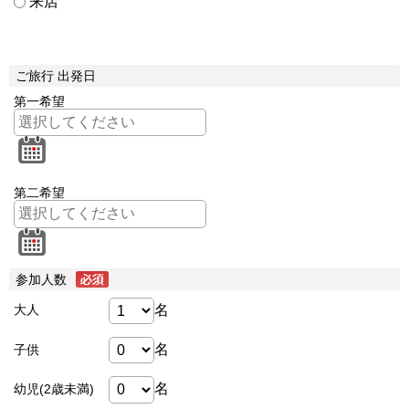
来店
ご旅行 出発日
第一希望
第二希望
参加人数
名
大人
名
子供
名
幼児(2歳未満)