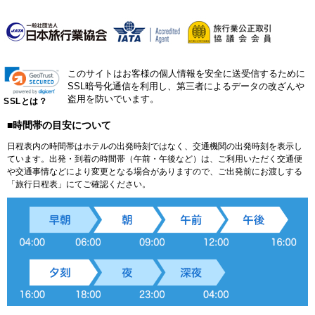
このサイトはお客様の個人情報を安全に送受信するために
SSL暗号化通信を利用し、第三者によるデータの改ざんや
盗用を防いでいます。
SSLとは？
■時間帯の目安について
日程表内の時間帯はホテルの出発時刻ではなく、交通機関の出発時刻を表示し
ています。出発・到着の時間帯（午前・午後など）は、ご利用いただく交通便
や交通事情などにより変更となる場合がありますので、ご出発前にお渡しする
「旅行日程表」にてご確認ください。