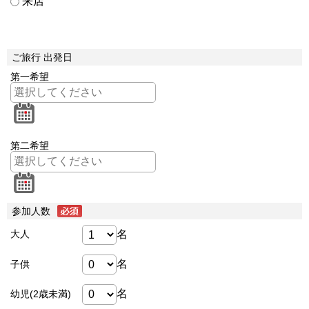
来店
ご旅行 出発日
第一希望
第二希望
参加人数
名
大人
名
子供
名
幼児(2歳未満)