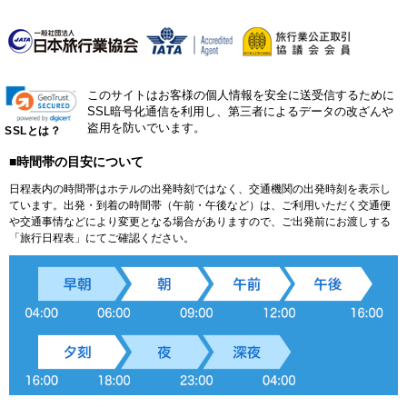
このサイトはお客様の個人情報を安全に送受信するために
SSL暗号化通信を利用し、第三者によるデータの改ざんや
盗用を防いでいます。
SSLとは？
■時間帯の目安について
日程表内の時間帯はホテルの出発時刻ではなく、交通機関の出発時刻を表示し
ています。出発・到着の時間帯（午前・午後など）は、ご利用いただく交通便
や交通事情などにより変更となる場合がありますので、ご出発前にお渡しする
「旅行日程表」にてご確認ください。