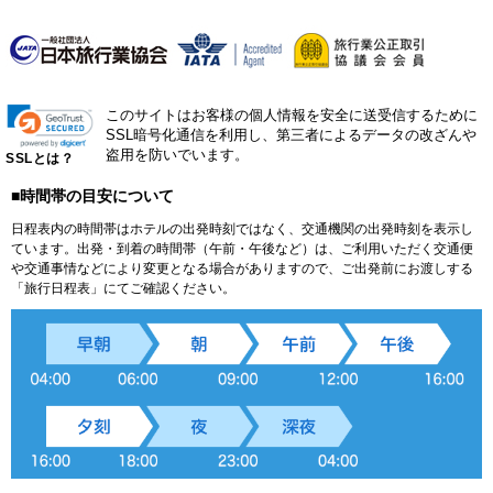
このサイトはお客様の個人情報を安全に送受信するために
SSL暗号化通信を利用し、第三者によるデータの改ざんや
盗用を防いでいます。
SSLとは？
■時間帯の目安について
日程表内の時間帯はホテルの出発時刻ではなく、交通機関の出発時刻を表示し
ています。出発・到着の時間帯（午前・午後など）は、ご利用いただく交通便
や交通事情などにより変更となる場合がありますので、ご出発前にお渡しする
「旅行日程表」にてご確認ください。