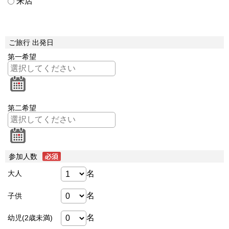
来店
ご旅行 出発日
第一希望
第二希望
参加人数
名
大人
名
子供
名
幼児(2歳未満)