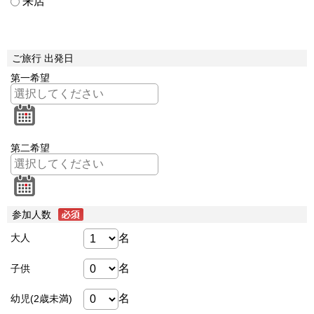
来店
ご旅行 出発日
第一希望
第二希望
参加人数
名
大人
名
子供
名
幼児(2歳未満)