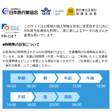
このサイトはお客様の個人情報を安全に送受信するために
SSL暗号化通信を利用し、第三者によるデータの改ざんや
盗用を防いでいます。
SSLとは？
■時間帯の目安について
日程表内の時間帯はホテルの出発時刻ではなく、交通機関の出発時刻を表示し
ています。出発・到着の時間帯（午前・午後など）は、ご利用いただく交通便
や交通事情などにより変更となる場合がありますので、ご出発前にお渡しする
「旅行日程表」にてご確認ください。