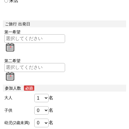
来店
ご旅行 出発日
第一希望
第二希望
参加人数
名
大人
名
子供
名
幼児(2歳未満)