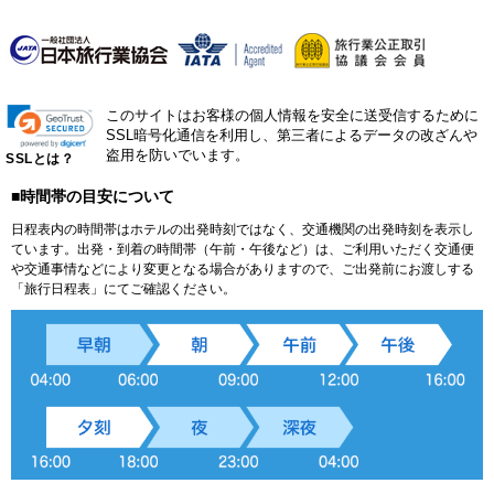
このサイトはお客様の個人情報を安全に送受信するために
SSL暗号化通信を利用し、第三者によるデータの改ざんや
盗用を防いでいます。
SSLとは？
■時間帯の目安について
日程表内の時間帯はホテルの出発時刻ではなく、交通機関の出発時刻を表示し
ています。出発・到着の時間帯（午前・午後など）は、ご利用いただく交通便
や交通事情などにより変更となる場合がありますので、ご出発前にお渡しする
「旅行日程表」にてご確認ください。