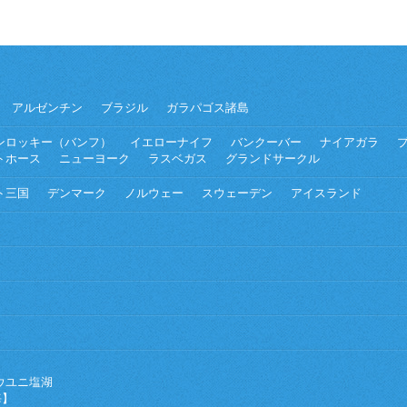
アルゼンチン
ブラジル
ガラパゴス諸島
ンロッキー（バンフ）
イエローナイフ
バンクーバー
ナイアガラ
トホース
ニューヨーク
ラスベガス
グランドサークル
ト三国
デンマーク
ノルウェー
スウェーデン
アイスランド
ウユニ塩湖
海】