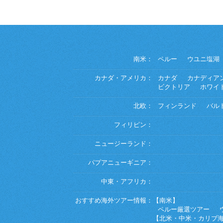
南米：
ペルー
ウユニ塩湖
カナダ・アメリカ：
カナダ
カナディア
ビクトリア
ホワイ
北欧：
フィンランド
バル
フィリピン：
ニュージーランド：
パプアニューギニア：
中東・アフリカ：
おすすめ海外ツアー情報：
【南米】
ペルー厳選ツアー
【北米・中米・カリブ