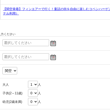
【関空発着】フィンエアーで行く！童話の街を自由に楽しむコペンハーゲ
テル利用）
入力ください
大人
人
子供(2～11歳)
人
幼児(2歳未満)
人