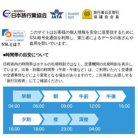
このサイトはお客様の個人情報を安全に送受信するために
SSL暗号化通信を利用し、第三者によるデータの改ざんや
盗用を防いでいます。
SSLとは？
■時間帯の目安について
日程表内の時間帯はホテルの出発時刻ではなく、交通機関の出発時刻を表示し
ています。出発・到着の時間帯（午前・午後など）は、ご利用いただく交通便
や交通事情などにより変更となる場合がありますので、ご出発前にお渡しする
「旅行日程表」にてご確認ください。