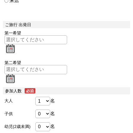
来店
ご旅行 出発日
第一希望
第二希望
参加人数
名
大人
名
子供
名
幼児(2歳未満)