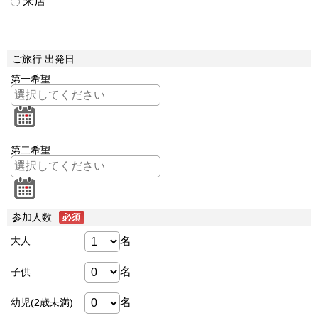
来店
ご旅行 出発日
第一希望
第二希望
参加人数
名
大人
名
子供
名
幼児(2歳未満)