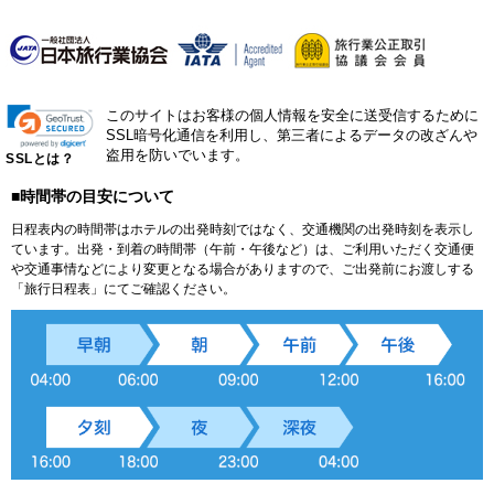
このサイトはお客様の個人情報を安全に送受信するために
SSL暗号化通信を利用し、第三者によるデータの改ざんや
盗用を防いでいます。
SSLとは？
■時間帯の目安について
日程表内の時間帯はホテルの出発時刻ではなく、交通機関の出発時刻を表示し
ています。出発・到着の時間帯（午前・午後など）は、ご利用いただく交通便
や交通事情などにより変更となる場合がありますので、ご出発前にお渡しする
「旅行日程表」にてご確認ください。