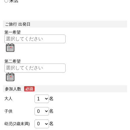
来店
ご旅行 出発日
第一希望
第二希望
参加人数
名
大人
名
子供
名
幼児(2歳未満)