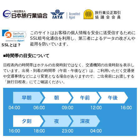
このサイトはお客様の個人情報を安全に送受信するために
SSL暗号化通信を利用し、第三者によるデータの改ざんや
盗用を防いでいます。
SSLとは？
■時間帯の目安について
日程表内の時間帯はホテルの出発時刻ではなく、交通機関の出発時刻を表示し
ています。出発・到着の時間帯（午前・午後など）は、ご利用いただく交通便
や交通事情などにより変更となる場合がありますので、ご出発前にお渡しする
「旅行日程表」にてご確認ください。