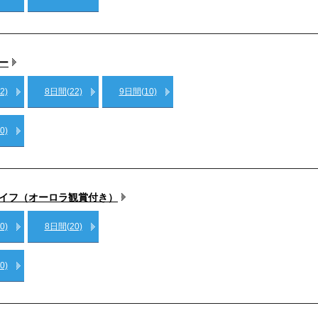
ー
2)
8日間(22)
9日間(10)
0)
ナイフ（オーロラ観賞付き）
0)
8日間(20)
0)