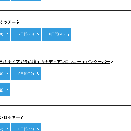
くツアー
0)
7日間(20)
8日間(20)
すめ！ナイアガラの滝＋カナディアンロッキー＋バンクーバー
0)
9日間(10)
0)
ンロッキー
4)
8日間(44)