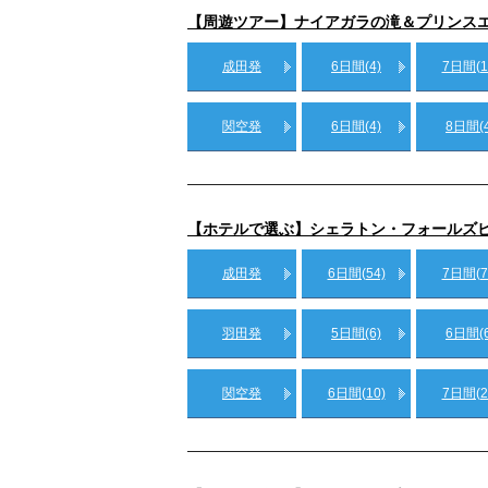
【周遊ツアー】ナイアガラの滝＆プリンス
成田発
6日間(4)
7日間(1
関空発
6日間(4)
8日間(4
【ホテルで選ぶ】シェラトン・フォールズ
成田発
6日間(54)
7日間(7
羽田発
5日間(6)
6日間(6
関空発
6日間(10)
7日間(2