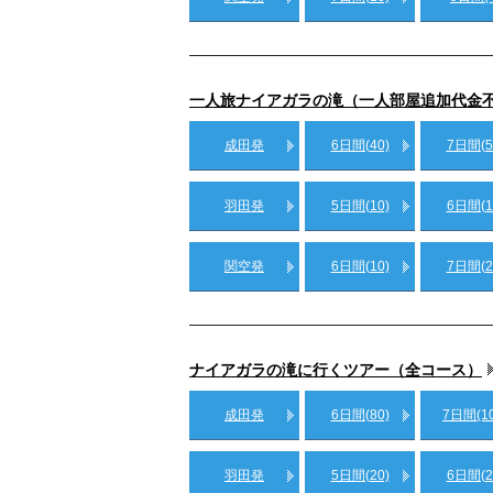
一人旅ナイアガラの滝（一人部屋追加代金
成田発
6日間(40)
7日間(5
羽田発
5日間(10)
6日間(1
関空発
6日間(10)
7日間(2
ナイアガラの滝に行くツアー（全コース）
成田発
6日間(80)
7日間(10
羽田発
5日間(20)
6日間(2