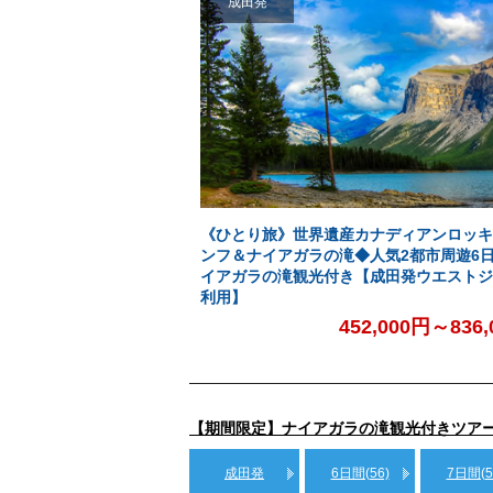
成田発
《ひとり旅》世界遺産カナディアンロッキ
ンフ＆ナイアガラの滝◆人気2都市周遊6
イアガラの滝観光付き【成田発ウエストジ
利用】
452,000円～836
【期間限定】ナイアガラの滝観光付きツア
成田発
6日間(56)
7日間(5