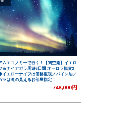
空発
アムエコノミーで行く！【関空発】イエロ
フ＆ナイアガラ周遊6日間 オーロラ観賞2
◆イエローナイフは価格重視ノバイン泊／
ガラは滝の見えるお部屋指定！
748,000円