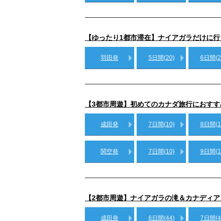
【ゆったり1都市滞在】ナイアガラだけに行
羽田発
5日間(20)
6日間(2
【3都市周遊】初めてのカナダ旅行におす
成田発
7日間(10)
8日間(1
関空発
7日間(10)
9日間(1
【2都市周遊】ナイアガラの滝＆カナディア
成田発
6日間(44)
7日間(4