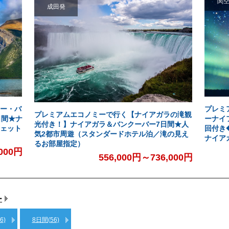
関
成田発
ー・バ
プレミ
プレミアムエコノミーで行く【ナイアガラの滝観
日間★ナ
ーナイ
光付き！】ナイアガラ＆バンクーバー7日間★人
ェット
回付き
気2都市周遊（スタンダードホテル泊／滝の見え
ナイア
るお部屋指定）
,000円
556,000円～736,000円
ー
6)
8日間(56)