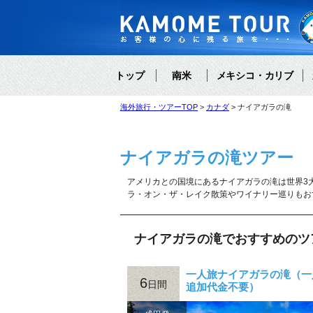
トップ
南米
メキシコ・カリブ
海外旅行・ツアーTOP
カナダ
ナイアガラの滝
ナイアガラの滝ツアー
アメリカとの国境にあるナイアガラの滝は世界3
ラ・オン・ザ・レイク散策やワイナリー巡りもお
ナイアガラの滝でおすすめのツ
一人旅ナイアガラの滝（一
6
日間
追加代金不要）