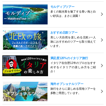
モルディブツアー
多くの観光客を魅了する青い海と白
い砂浜は、まさに楽園！
おすすめ北欧ツアー
美しい大自然を楽しめる北欧♪一人
旅におすすめのツアーも取り揃えて
います。
満足度120%のイタリア旅行
イタリア在住歴12年のプロがおすす
めするイタリアの楽しみ方をご紹
介！
海外オプショナルツアー
旅行をさらに楽しめる現地ツアーを
多数ご用意しています。