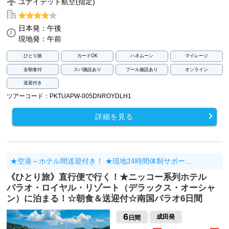
ユナイテッド航空(指定)
日本発：午後
現地発：午前
ひとり旅
カードOK
ハネムーン
マイレージ
全朝食付
スパ施設あり
プール施設あり
オンライン
送迎付き
ツアーコード：PKTUAPW-005DNROYDLH1
詳細を見る
★空港～ホテル間送迎付き！ ★現地24時間体制サポー…
《ひとり旅》直行便で行く！★ニッコー系列ホテル
パラオ・ロイヤル・リゾート（デラックス・オーシャ
ン）に泊まる！☆朝食＆送迎付☆南国パラオ6日間
6
成田発
日間