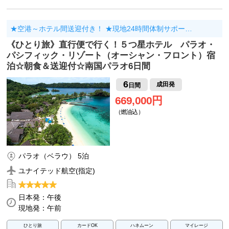
★空港～ホテル間送迎付き！ ★現地24時間体制サポー…
《ひとり旅》直行便で行く！５つ星ホテル パラオ・
パシフィック・リゾート（オーシャン・フロント）宿
泊☆朝食＆送迎付☆南国パラオ6日間
6
成田発
日間
669,000円
（燃油込）
パラオ（ベラウ） 5泊
ユナイテッド航空(指定)
日本発：午後
現地発：午前
ひとり旅
カードOK
ハネムーン
マイレージ