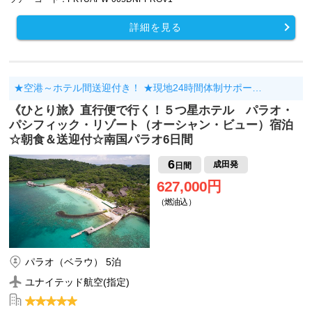
詳細を見る
★空港～ホテル間送迎付き！ ★現地24時間体制サポー…
《ひとり旅》直行便で行く！５つ星ホテル パラオ・
パシフィック・リゾート（オーシャン・ビュー）宿泊
☆朝食＆送迎付☆南国パラオ6日間
6
成田発
日間
627,000円
（燃油込）
パラオ（ベラウ） 5泊
ユナイテッド航空(指定)