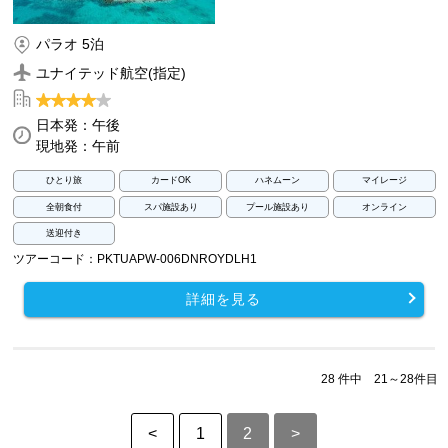
パラオ 5泊
ユナイテッド航空(指定)
日本発：午後
現地発：午前
ひとり旅
カードOK
ハネムーン
マイレージ
全朝食付
スパ施設あり
プール施設あり
オンライン
送迎付き
ツアーコード：PKTUAPW-006DNROYDLH1
詳細を見る
28 件中 21～28件目
<
1
2
>