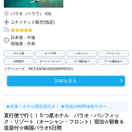
パラオ（ベラウ） 4泊
ユナイテッド航空(指定)
日本発：午後
現地発：午前
ひとり旅
カードOK
ハネムーン
マイレージ
全朝食付
オーシャンビュー
スパ施設あり
プール施設あり
ツアーコード：PKTUAPW-005DNPPROV1
詳細を見る
★空港～ホテル間送迎付き！ ★現地24時間体制サポー…
直行便で行く！５つ星ホテル パラオ・パシフィッ
ク・リゾート（オーシャン・フロント）宿泊☆朝食＆
送迎付☆南国パラオ5日間