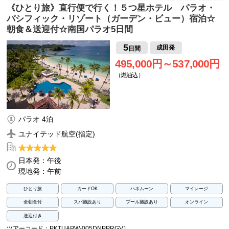
《ひとり旅》直行便で行く！５つ星ホテル パラオ・
パシフィック・リゾート（ガーデン・ビュー）宿泊☆
朝食＆送迎付☆南国パラオ5日間
5
成田発
日間
495,000円～537,000円
（燃油込）
パラオ 4泊
ユナイテッド航空(指定)
日本発：午後
現地発：午前
ひとり旅
カードOK
ハネムーン
マイレージ
全朝食付
スパ施設あり
プール施設あり
オンライン
送迎付き
ツアーコード：PKTUAPW-005DNPPRGV1