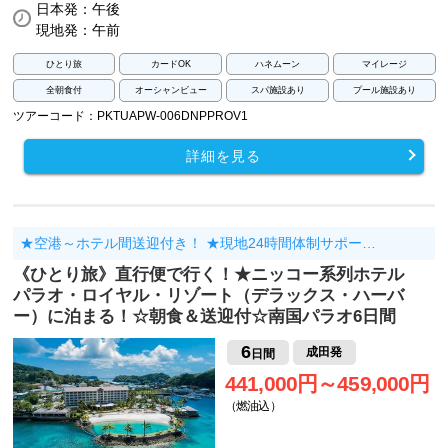
日本発：午後
現地発：午前
ひとり旅
カードOK
ハネムーン
マイレージ
全朝食付
オーシャンビュー
スパ施設あり
プール施設あり
ツアーコード：PKTUAPW-006DNPPROV1
詳細を見る
★空港～ホテル間送迎付き！ ★現地24時間体制サポー…
《ひとり旅》直行便で行く！★ニッコー系列ホテル
パラオ・ロイヤル・リゾート（デラックス・ハーバ
ー）に泊まる！☆朝食＆送迎付☆南国パラオ6日間
6
成田発
日間
441,000円～459,000円
（燃油込）