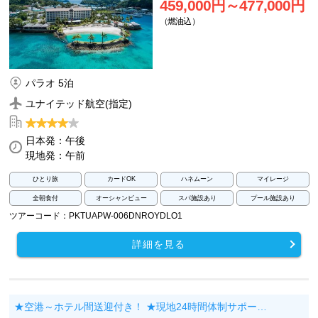
459,000円～477,000円
（燃油込）
パラオ 5泊
ユナイテッド航空(指定)
日本発：午後
現地発：午前
ひとり旅
カードOK
ハネムーン
マイレージ
全朝食付
オーシャンビュー
スパ施設あり
プール施設あり
ツアーコード：PKTUAPW-006DNROYDLO1
詳細を見る
★空港～ホテル間送迎付き！ ★現地24時間体制サポー…