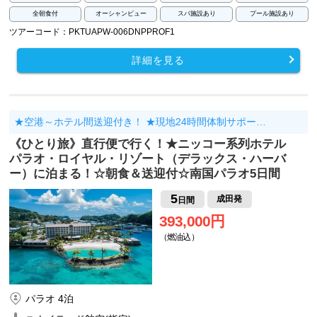
全朝食付
オーシャンビュー
スパ施設あり
プール施設あり
ツアーコード：PKTUAPW-006DNPPROF1
詳細を見る
★空港～ホテル間送迎付き！ ★現地24時間体制サポー…
《ひとり旅》直行便で行く！★ニッコー系列ホテル
パラオ・ロイヤル・リゾート（デラックス・ハーバ
ー）に泊まる！☆朝食＆送迎付☆南国パラオ5日間
5
成田発
日間
393,000円
（燃油込）
パラオ 4泊