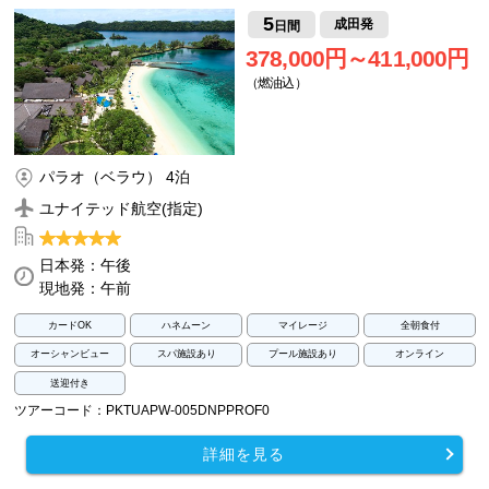
5
成田発
日間
378,000円～411,000円
（燃油込）
パラオ（ベラウ） 4泊
ユナイテッド航空(指定)
日本発：午後
現地発：午前
カードOK
ハネムーン
マイレージ
全朝食付
オーシャンビュー
スパ施設あり
プール施設あり
オンライン
送迎付き
ツアーコード：PKTUAPW-005DNPPROF0
詳細を見る