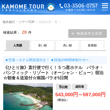
海外旅行・ツアーTOP
> 検索結果一覧
>
28
検索結果：
件
検索条件を変更
人気順
安い順
高い順
新着順
★空港～ホテル間送迎付き！ ★現地24時間体制サポー…
《ひとり旅》直行便で行く！５つ星ホテル パラオ・
パシフィック・リゾート（オーシャン・ビュー）宿泊
☆朝食＆送迎付☆南国パラオ5日間
5
成田発
日間
543,000円～597,000円
（燃油込）