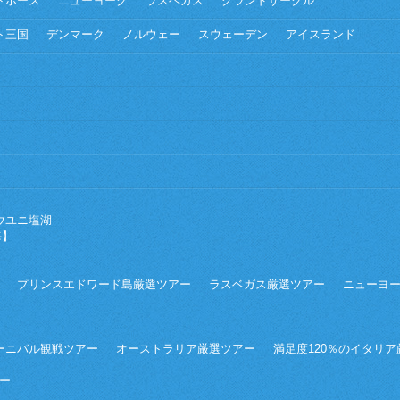
トホース
ニューヨーク
ラスベガス
グランドサークル
ト三国
デンマーク
ノルウェー
スウェーデン
アイスランド
ウユニ塩湖
海】
プリンスエドワード島厳選ツアー
ラスベガス厳選ツアー
ニューヨ
ーニバル観戦ツアー
オーストラリア厳選ツアー
満足度120％のイタリ
ー