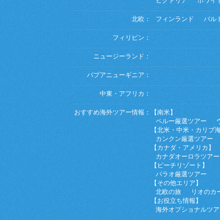
ビクトリア
ホワイ
北欧：
フィンランド
バル
フィリピン：
ニュージーランド：
パプアニューギニア：
中東・アフリカ：
おすすめ海外ツアー情報：
【南米】
ペルー厳選ツアー
【北米・中米・カリブ
カンクン厳選ツアー
【カナダ・アメリカ】
カナダオーロラツアー
【ビーチリゾート】
パラオ厳選ツアー
【その他エリア】
北欧の旅
リオのカ
【お役立ち情報】
海外オプショナルツア