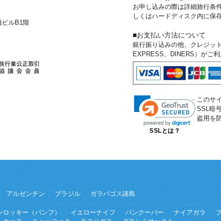
お申し込みの際は詳細旅行条
しくはハードディスク内に保
新橋ビルB1階
■お支払い方法について
銀行振り込みの他、クレジットカー
EXPRESS、DINERS）が
このサ
SSL
盗用を
SSLとは？
アルゼンチン
ブラジル
ガラパゴス諸島
ンロッキー（バンフ）
イエローナイフ
バンクーバー
ナイアガラ