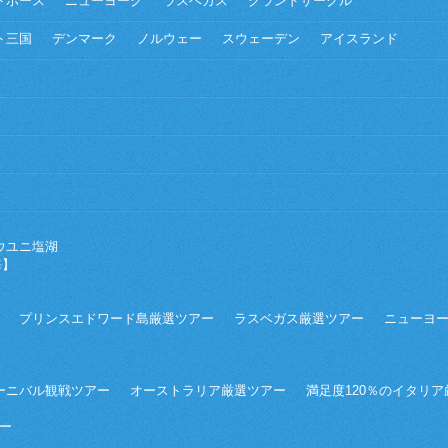
トホース
ニューヨーク
ラスベガス
グランドサークル
ト三国
デンマーク
ノルウェー
スウェーデン
アイスランド
ウユニ塩湖
海】
プリンスエドワード島厳選ツアー
ラスベガス厳選ツアー
ニューヨ
ーニバル観戦ツアー
オーストラリア厳選ツアー
満足度120％のイタリ
ー