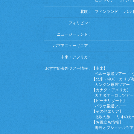
ビクトリア
ホワイ
北欧：
フィンランド
バル
フィリピン：
ニュージーランド：
パプアニューギニア：
中東・アフリカ：
おすすめ海外ツアー情報：
【南米】
ペルー厳選ツアー
【北米・中米・カリブ
カンクン厳選ツアー
【カナダ・アメリカ】
カナダオーロラツアー
【ビーチリゾート】
パラオ厳選ツアー
【その他エリア】
北欧の旅
リオのカ
【お役立ち情報】
海外オプショナルツア