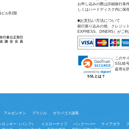
お申し込みの際は詳細旅行条
しくはハードディスク内に保
新橋ビルB1階
■お支払い方法について
銀行振り込みの他、クレジットカー
EXPRESS、DINERS）が
このサ
SSL
盗用を
SSLとは？
アルゼンチン
ブラジル
ガラパゴス諸島
ンロッキー（バンフ）
イエローナイフ
バンクーバー
ナイアガラ