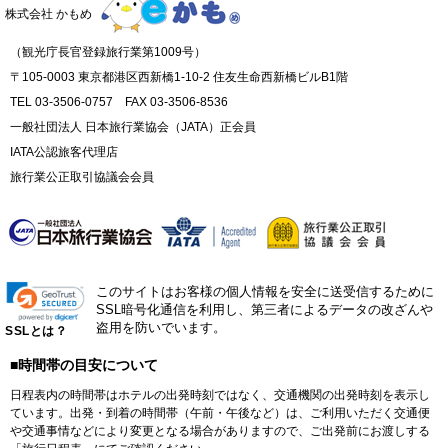
株式会社 かもめ
（観光庁長官登録旅行業第1009号）
〒105-0003 東京都港区西新橋1-10-2 住友生命西新橋ビルB1階
TEL 03-3506-0757 FAX 03-3506-8536
一般社団法人 日本旅行業協会（JATA）正会員
IATA公認旅客代理店
旅行業公正取引協議会会員
このサイトはお客様の個人情報を安全に送受信するために
SSL暗号化通信を利用し、第三者によるデータの改ざんや
盗用を防いでいます。
SSLとは？
■時間帯の目安について
日程表内の時間帯はホテルの出発時刻ではなく、交通機関の出発時刻を表示し
ています。出発・到着の時間帯（午前・午後など）は、ご利用いただく交通便
や交通事情などにより変更となる場合がありますので、ご出発前にお渡しする