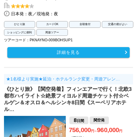
日本発：夜／現地発：夜
ひとり旅
カードOK
全朝食付
交通の便がよい
ショッピングに便利
周遊ツアー
ツアーコード：PKNAYNO-009BOHSUP1
詳細を見る
★1名様より実施★延泊・ホテルランク変更・周遊アレン…
《ひとり旅》【関空発着】フィンエアーで行く！北欧3
都市ハイライト☆絶景フィヨルド周遊チケット付☆ベ
ルゲン＆オスロ＆ヘルシンキ8日間《スーペリアホテ
ル…
8
関空発
日間
756,000
960,000
円～
円