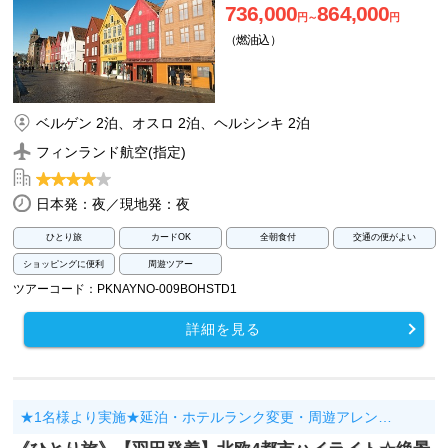
736,000
864,000
円～
円
（燃油込）
ベルゲン 2泊、オスロ 2泊、ヘルシンキ 2泊
フィンランド航空(指定)
日本発：夜／現地発：夜
ひとり旅
カードOK
全朝食付
交通の便がよい
ショッピングに便利
周遊ツアー
ツアーコード：PKNAYNO-009BOHSTD1
詳細を見る
★1名様より実施★延泊・ホテルランク変更・周遊アレン…