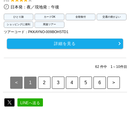
日本発：夜／現地発：午後
ひとり旅
カードOK
全朝食付
交通の便がよい
ショッピングに便利
周遊ツアー
ツアーコード：PKKAYNO-009BOHSTD1
詳細を見る
62 件中 1～10件目
<
1
2
3
4
5
6
>
LINEへ送る