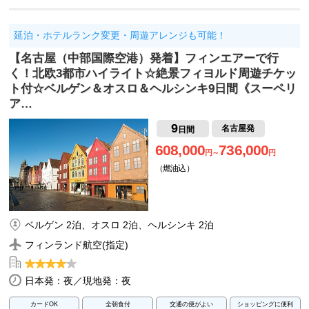
延泊・ホテルランク変更・周遊アレンジも可能！
【名古屋（中部国際空港）発着】フィンエアーで行
く！北欧3都市ハイライト☆絶景フィヨルド周遊チケッ
ト付☆ベルゲン＆オスロ＆ヘルシンキ9日間《スーペリ
ア…
9
名古屋発
日間
608,000
736,000
円～
円
（燃油込）
ベルゲン 2泊、オスロ 2泊、ヘルシンキ 2泊
フィンランド航空(指定)
日本発：夜／現地発：夜
カードOK
全朝食付
交通の便がよい
ショッピングに便利