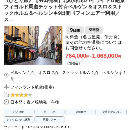
《ひとり旅》【羽田発着】北欧4都市ハイライト☆絶景
フィヨルド周遊チケット付☆ベルゲン＆オスロ＆スト
ックホルム＆ヘルシンキ9日間《フィンエアー利用／
ス…
9
羽田発
日間
同料金（名古屋発、伊丹発）
※その他の空港発については
お問合せください。
764,000
1,068,000
円～
円
（燃油込）
ベルゲン 1泊、オスロ 2泊、ストックホルム 1泊、ヘルシンキ 1
泊
フィンランド航空(指定)
日本発：夜／現地発：午後
ひとり旅
カードOK
全朝食付
交通の便がよい
ショッピングに便利
周遊ツアー
ツアーコード：PKHAYNO-009BOSHSTD1