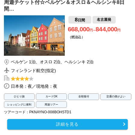
周遊チケット付☆ベルゲン＆オスロ＆ヘルシンキ8日
間…
8
名古屋発
日間
668,000
844,000
円～
円
（燃油込）
ベルゲン 1泊、オスロ 2泊、ヘルシンキ 2泊
フィンランド航空(指定)
日本発：夜／現地発：夜
ひとり旅
カードOK
全朝食付
交通の便がよい
ショッピングに便利
周遊ツアー
ツアーコード：PKNAYNO-008BOHSTD1
詳細を見る