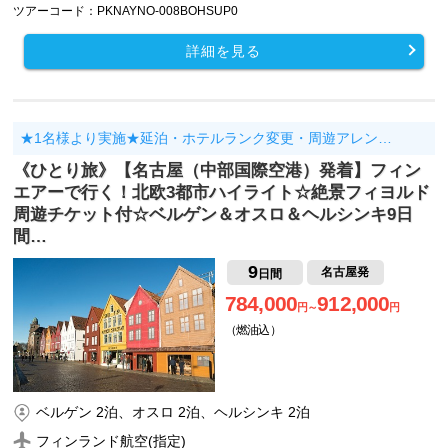
ツアーコード：PKNAYNO-008BOHSUP0
詳細を見る
★1名様より実施★延泊・ホテルランク変更・周遊アレン…
《ひとり旅》【名古屋（中部国際空港）発着】フィン
エアーで行く！北欧3都市ハイライト☆絶景フィヨルド
周遊チケット付☆ベルゲン＆オスロ＆ヘルシンキ9日
間…
9
名古屋発
日間
784,000
912,000
円～
円
（燃油込）
ベルゲン 2泊、オスロ 2泊、ヘルシンキ 2泊
フィンランド航空(指定)