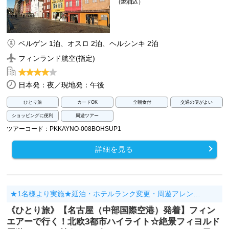
（燃油込）
ベルゲン 1泊、オスロ 2泊、ヘルシンキ 2泊
フィンランド航空(指定)
日本発：夜／現地発：午後
ひとり旅
カードOK
全朝食付
交通の便がよい
ショッピングに便利
周遊ツアー
ツアーコード：PKKAYNO-008BOHSUP1
詳細を見る
★1名様より実施★延泊・ホテルランク変更・周遊アレン…
《ひとり旅》【名古屋（中部国際空港）発着】フィン
エアーで行く！北欧3都市ハイライト☆絶景フィヨルド