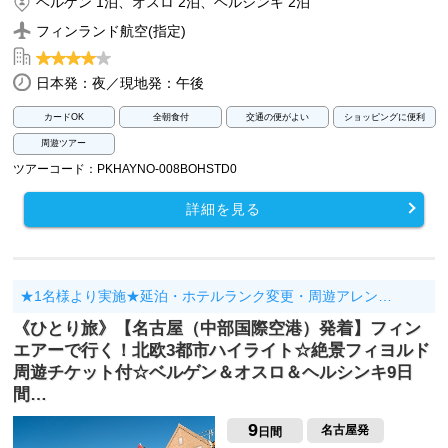
ベルゲン 1泊、オスロ 2泊、ヘルシンキ 2泊
フィンランド航空(指定)
日本発：夜／現地発：午後
カードOK
全朝食付
交通の便がよい
ショッピングに便利
周遊ツアー
ツアーコード：PKHAYNO-008BOHSTD0
詳細を見る
★1名様より実施★延泊・ホテルランク変更・周遊アレン…
《ひとり旅》【名古屋（中部国際空港）発着】フィン
エアーで行く！北欧3都市ハイライト☆絶景フィヨルド
周遊チケット付☆ベルゲン＆オスロ＆ヘルシンキ9日
間…
9
名古屋発
日間