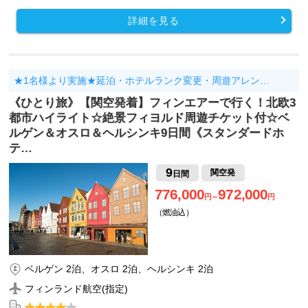
詳細を見る
★1名様より実施★延泊・ホテルランク変更・周遊アレン…
《ひとり旅》【関空発着】フィンエアーで行く！北欧3
都市ハイライト☆絶景フィヨルド周遊チケット付☆ベ
ルゲン＆オスロ＆ヘルシンキ9日間《スタンダードホ
テ…
9
関空発
日間
776,000
972,000
円～
円
（燃油込）
ベルゲン 2泊、オスロ 2泊、ヘルシンキ 2泊
フィンランド航空(指定)