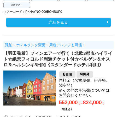
周遊ツアー
ツアーコード：PKNAYNO-009BOHSUP0
詳細を見る
延泊・ホテルランク変更・周遊アレンジも可能！
【羽田発着】フィンエアーで行く！北欧3都市ハイライ
ト☆絶景フィヨルド周遊チケット付☆ベルゲン＆オス
ロ＆ヘルシンキ8日間《スタンダードホテル利用》
8
羽田発
日間
同料金（名古屋発、伊丹発、
関空発）
※その他の空港発については
お問合せください。
552,000
824,000
円～
円
（燃油込）