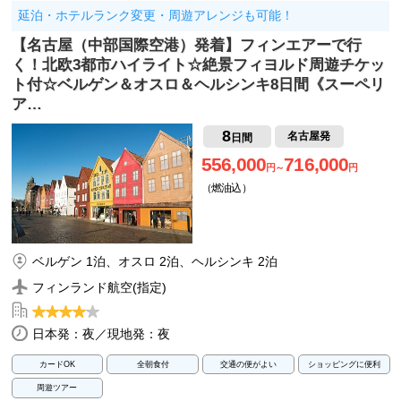
延泊・ホテルランク変更・周遊アレンジも可能！
【名古屋（中部国際空港）発着】フィンエアーで行
く！北欧3都市ハイライト☆絶景フィヨルド周遊チケッ
ト付☆ベルゲン＆オスロ＆ヘルシンキ8日間《スーペリ
ア…
8
名古屋発
日間
556,000
716,000
円～
円
（燃油込）
ベルゲン 1泊、オスロ 2泊、ヘルシンキ 2泊
フィンランド航空(指定)
日本発：夜／現地発：夜
カードOK
全朝食付
交通の便がよい
ショッピングに便利
周遊ツアー