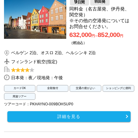
9
羽田発
日間
同料金（名古屋発、伊丹発、
関空発）
※その他の空港発については
お問合せください。
632,000
852,000
円～
円
（燃油込）
ベルゲン 2泊、オスロ 2泊、ヘルシンキ 2泊
フィンランド航空(指定)
日本発：夜／現地発：午後
カードOK
全朝食付
交通の便がよい
ショッピングに便利
周遊ツアー
ツアーコード：PKHAYNO-009BOHSUP0
詳細を見る