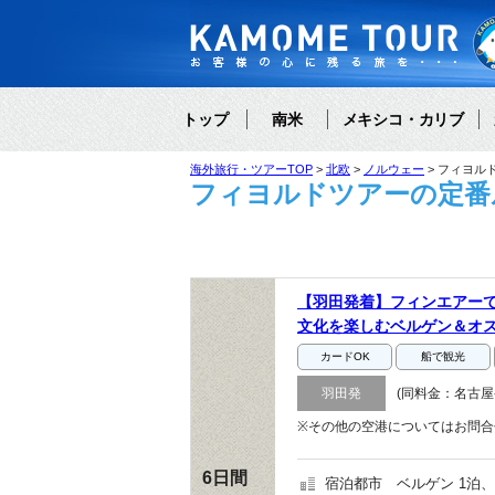
トップ
南米
メキシコ・カリブ
海外旅行・ツアーTOP
北欧
ノルウェー
フィヨル
フィヨルドツアーの定番
【羽田発着】フィンエアー
文化を楽しむベルゲン＆オ
カードOK
船で観光
羽田発
(同料金：名古屋
※その他の空港についてはお問合
6日間
宿泊都市
ベルゲン 1泊、