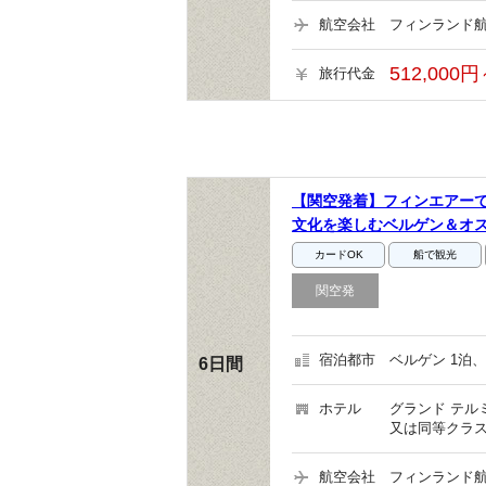
航空会社
フィンランド航
512,000円
旅行代金
【関空発着】フィンエアー
文化を楽しむベルゲン＆オ
カードOK
船で観光
関空発
宿泊都市
ベルゲン 1泊、
6日間
ホテル
グランド テル
又は同等クラス
航空会社
フィンランド航