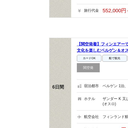
552,000円
旅行代金
【関空発着】フィンエアー
文化を楽しむベルゲン＆オ
カードOK
船で観光
関空発
宿泊都市
ベルゲン 1泊、
6日間
ホテル
ザンダー K 
(オスロ)
航空会社
フィンランド航