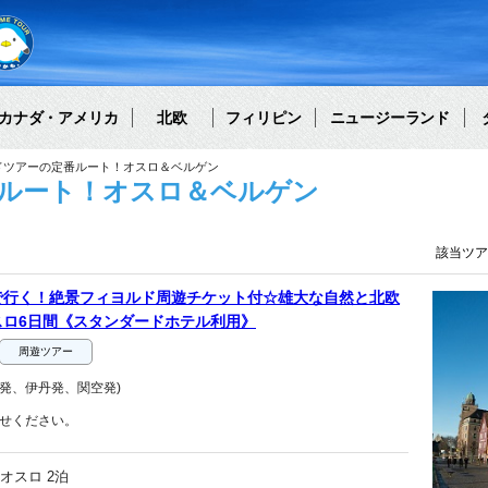
カナダ・アメリカ
北欧
フィリピン
ニュージーランド
ドツアーの定番ルート！オスロ＆ベルゲン
ルート！オスロ＆ベルゲン
該当ツ
で行く！絶景フィヨルド周遊チケット付☆雄大な自然と北欧
スロ6日間《スタンダードホテル利用》
周遊ツアー
発、伊丹発、関空発)
せください。
オスロ 2泊