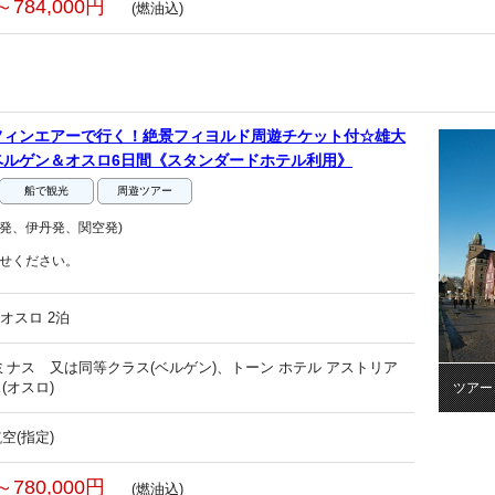
～784,000円
(燃油込)
フィンエアーで行く！絶景フィヨルド周遊チケット付☆雄大
ベルゲン＆オスロ6日間《スタンダードホテル利用》
船で観光
周遊ツアー
発、伊丹発、関空発)
せください。
オスロ 2泊
ミナス 又は同等クラス(ベルゲン)、トーン ホテル アストリア
(オスロ)
ツアー
空(指定)
～780,000円
(燃油込)