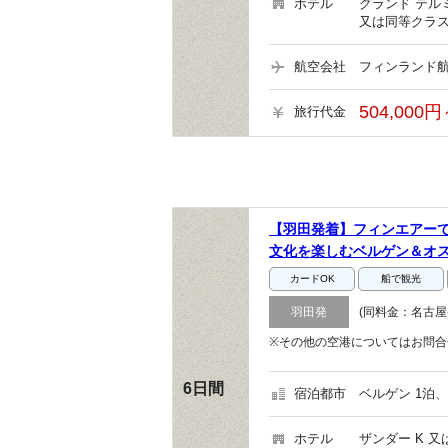
ホテル
グランド テル
又は同等クラス
航空会社
フィンランド航
504,000円
旅行代金
【羽田発着】フィンエアー
文化を楽しむベルゲン＆オ
カードOK
船で観光
羽田発
(同料金：名古屋
※その他の空港についてはお問合
6日間
宿泊都市
ベルゲン 1泊、
ホテル
ザンダー K 