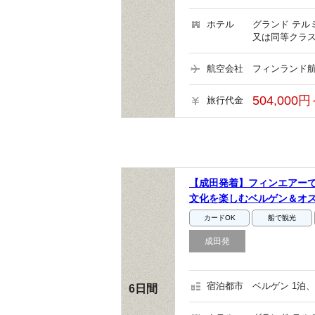
ホテル
グランド テル
又は同等クラス
航空会社
フィンランド航
504,000円
旅行代金
【成田発着】フィンエアー
文化を楽しむベルゲン＆オ
カードOK
船で観光
成田発
宿泊都市
ベルゲン 1泊、
6日間