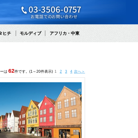
タヒチ
モルディブ
アフリカ・中東
62
アーは
件です。(1～20件表示)
1
2
3
4
次へ＞