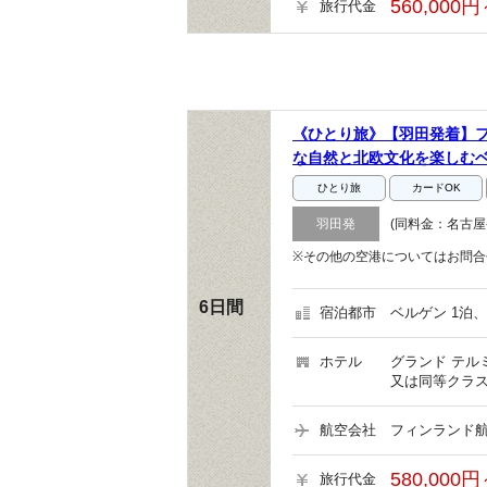
560,000円
旅行代金
《ひとり旅》【羽田発着】
な自然と北欧文化を楽しむ
ひとり旅
カードOK
羽田発
(同料金：名古屋
※その他の空港についてはお問合
6日間
宿泊都市
ベルゲン 1泊、
ホテル
グランド テル
又は同等クラス
航空会社
フィンランド航
580,000円
旅行代金