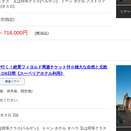
ミナス 又は同等クラス(ベルゲン)、トーン ホテル アストリア
(オスロ)
ツアー
空(指定)
～716,000円
(燃油込)
で行く！絶景フィヨルド周遊チケット付☆雄大な自然と北欧
スロ6日間《スーペリアホテル利用》
周遊ツアー
発、伊丹発、関空発)
せください。
オスロ 2泊
又は同等クラス(ベルゲン)、トーン ホテル オペラ 又は同等クラス