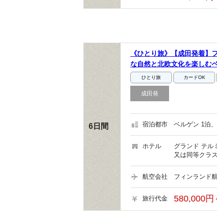
《ひとり旅》【成田発着】
な自然と北欧文化を楽しむ
ひとり旅
カードOK
成田発
宿泊都市
ベルゲン 1泊、
6日間
ホテル
グランド テル
又は同等クラス
航空会社
フィンランド航
580,000円
旅行代金