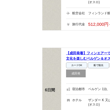
(オスロ)
航空会社
フィンランド航
512,000円
旅行代金
【成田発着】フィンエアー
文化を楽しむベルゲン＆オ
カードOK
船で観光
成田発
宿泊都市
ベルゲン 1泊、
6日間
ホテル
ザンダー K 
(オスロ)