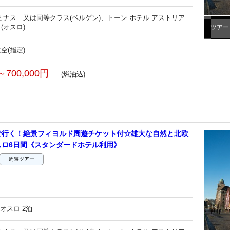
ミナス 又は同等クラス(ベルゲン)、トーン ホテル アストリア
(オスロ)
ツアー
空(指定)
～700,000円
(燃油込)
で行く！絶景フィヨルド周遊チケット付☆雄大な自然と北欧
スロ6日間《スタンダードホテル利用》
周遊ツアー
オスロ 2泊