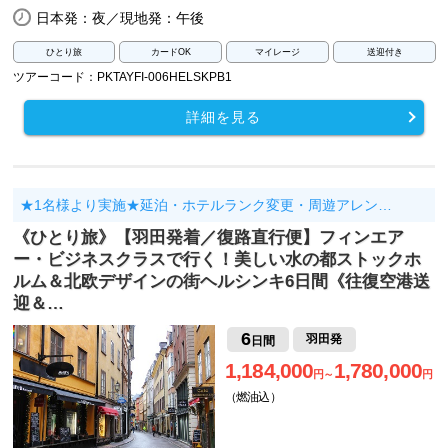
日本発：夜／現地発：午後
ひとり旅
カードOK
マイレージ
送迎付き
ツアーコード：PKTAYFI-006HELSKPB1
詳細を見る
★1名様より実施★延泊・ホテルランク変更・周遊アレン…
《ひとり旅》【羽田発着／復路直行便】フィンエア
ー・ビジネスクラスで行く！美しい水の都ストックホ
ルム＆北欧デザインの街ヘルシンキ6日間《往復空港送
迎＆…
6
羽田発
日間
1,184,000
1,780,000
円～
円
（燃油込）