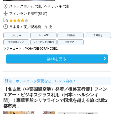
ストックホルム 2泊、ヘルシンキ 2泊
フィンランド航空(指定)
日本発：夜／現地発：午後
ひとり旅
カードOK
全朝食付
送迎付き
交通の便がよい
ショッピングに便利
周遊ツアー
ツアーコード：PKHAYSE-007AHCSB1
詳細を見る
延泊・ホテルランク変更などアレンジ自在！
【名古屋（中部国際空港）発着／復路直行便】フィン
エアー・ビジネスクラス利用（日本～ヘルシンキ
間）！豪華客船シリヤラインで国境を越える旅♪北欧2
都市周…