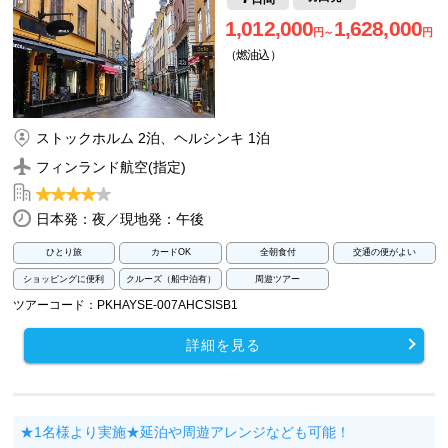
1,012,000
1,628,000
円～
円
（燃油込）
ストックホルム 2泊、ヘルシンキ 1泊
フィンランド航空(指定)
日本発：夜／現地発：午後
ひとり旅
カードOK
全朝食付
交通の便がよい
ショッピングに便利
クルーズ（船中泊有）
周遊ツアー
ツアーコード：PKHAYSE-007AHCSISB1
詳細を見る
★1名様より実施★延泊や周遊アレンジなども可能！