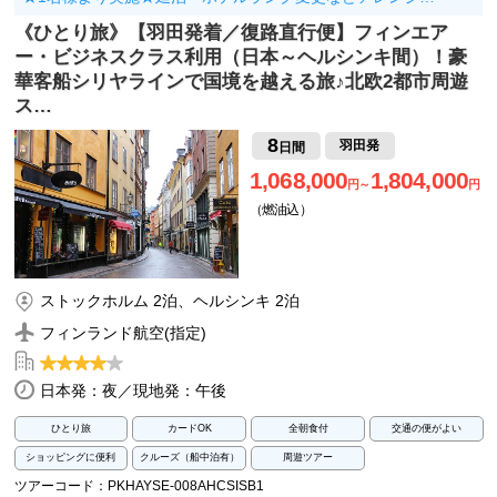
《ひとり旅》【羽田発着／復路直行便】フィンエア
ー・ビジネスクラス利用（日本～ヘルシンキ間）！豪
華客船シリヤラインで国境を越える旅♪北欧2都市周遊
ス…
8
羽田発
日間
1,068,000
1,804,000
円～
円
（燃油込）
ストックホルム 2泊、ヘルシンキ 2泊
フィンランド航空(指定)
日本発：夜／現地発：午後
ひとり旅
カードOK
全朝食付
交通の便がよい
ショッピングに便利
クルーズ（船中泊有）
周遊ツアー
ツアーコード：PKHAYSE-008AHCSISB1