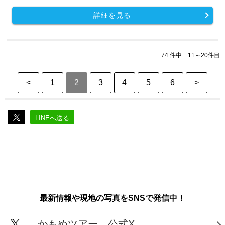
詳細を見る
74 件中 11～20件目
<
1
2
3
4
5
6
>
LINEへ送る
最新情報や現地の写真をSNSで発信中！
かもめツアー 公式X