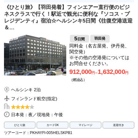
《ひとり旅》【羽田発着】フィンエアー直行便のビジ
ネスクラスで行く！駅近で観光に便利な『ソコス・プ
レジデンティ』宿泊☆ヘルシンキ5日間《往復空港送迎
＆…
5
羽田発
日間
同料金（名古屋発、伊丹発、
関空発）
※その他の空港発については
お問合せください。
912,000
1,632,000
円～
円
（燃油込）
ヘルシンキ 2泊
フィンランド航空(指定)
日本発：夜／現地発：午後
ひとり旅
カードOK
マイレージ
送迎付き
ツアーコード：PKHAYFI-005HELSKPB1