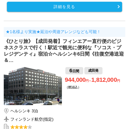
詳細を見る
★1名様より実施★延泊や周遊アレンジなども可能！
《ひとり旅》【成田発着】フィンエアー直行便のビジ
ネスクラスで行く！駅近で観光に便利な『ソコス・プ
レジデンティ』宿泊☆ヘルシンキ6日間《往復空港送迎
＆…
6
成田発
日間
944,000
1,812,000
円～
円
（燃油込）
ヘルシンキ 3泊
フィンランド航空(指定)