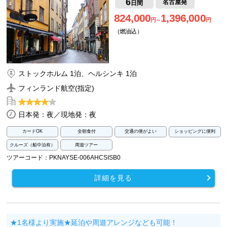
6
名古屋発
日間
824,000
1,396,000
円～
円
（燃油込）
ストックホルム 1泊、ヘルシンキ 1泊
フィンランド航空(指定)
日本発：夜／現地発：夜
カードOK
全朝食付
交通の便がよい
ショッピングに便利
クルーズ（船中泊有）
周遊ツアー
ツアーコード：PKNAYSE-006AHCSISB0
詳細を見る
★1名様より実施★延泊や周遊アレンジなども可能！