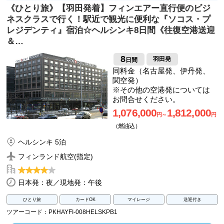
《ひとり旅》【羽田発着】フィンエアー直行便のビジ
ネスクラスで行く！駅近で観光に便利な『ソコス・プ
レジデンティ』宿泊☆ヘルシンキ8日間《往復空港送迎
＆…
8
羽田発
日間
同料金（名古屋発、伊丹発、
関空発）
※その他の空港発については
お問合せください。
1,076,000
1,812,000
円～
円
（燃油込）
ヘルシンキ 5泊
フィンランド航空(指定)
日本発：夜／現地発：午後
ひとり旅
カードOK
マイレージ
送迎付き
ツアーコード：PKHAYFI-008HELSKPB1