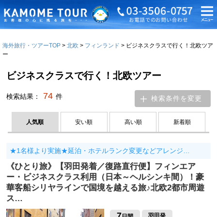
海外旅行・ツアーTOP
北欧
フィンランド
ビジネスクラスで行く！北欧ツア
ー
ビジネスクラスで行く！北欧ツアー
74
検索結果：
件
検索条件を変更
人気順
安い順
高い順
新着順
★1名様より実施★延泊・ホテルランク変更などアレンジ…
《ひとり旅》【羽田発着／復路直行便】フィンエア
ー・ビジネスクラス利用（日本～ヘルシンキ間）！豪
華客船シリヤラインで国境を越える旅♪北欧2都市周遊
ス…
7
羽田発
日間