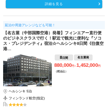
詳細を見る
延泊や周遊アレンジなども可能！
【名古屋（中部国際空港）発着】フィンエアー直行便
のビジネスクラスで行く！駅近で観光に便利な『ソコ
ス・プレジデンティ』宿泊☆ヘルシンキ8日間《往復空
港…
8
名古屋発
日間
880,000
1,452,000
円～
円
（燃油込）
ヘルシンキ 5泊
フィンランド航空(指定)