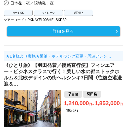
日本発：夜／現地発：夜
カードOK
マイレージ
送迎付き
ツアーコード：PKNAYFI-008HELSKPB0
詳細を見る
★1名様より実施★延泊・ホテルランク変更・周遊アレン…
《ひとり旅》【羽田発着／復路直行便】フィンエア
ー・ビジネスクラスで行く！美しい水の都ストックホ
ルム＆北欧デザインの街ヘルシンキ7日間《往復空港送
迎＆…
7
羽田発
日間
1,240,000
1,852,000
円～
円
（燃油込）