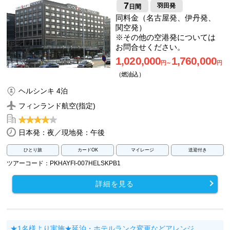
7
羽田発
日間
同料金（名古屋発、伊丹発、
関空発）
※その他の空港発については
お問合せください。
1,020,000
1,760,000
円～
円
（燃油込）
ヘルシンキ 4泊
フィンランド航空(指定)
日本発：夜／現地発：午後
ひとり旅
カードOK
マイレージ
送迎付き
ツアーコード：PKHAYFI-007HELSKPB1
詳細を見る
★1名様より実施★延泊・ホテルランク変更などアレンジ…