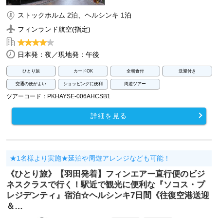
ストックホルム 2泊、ヘルシンキ 1泊
フィンランド航空(指定)
日本発：夜／現地発：午後
ひとり旅
カードOK
全朝食付
送迎付き
交通の便がよい
ショッピングに便利
周遊ツアー
ツアーコード：PKHAYSE-006AHCSB1
詳細を見る
★1名様より実施★延泊や周遊アレンジなども可能！
《ひとり旅》【羽田発着】フィンエアー直行便のビジ
ネスクラスで行く！駅近で観光に便利な『ソコス・プ
レジデンティ』宿泊☆ヘルシンキ7日間《往復空港送迎
＆…