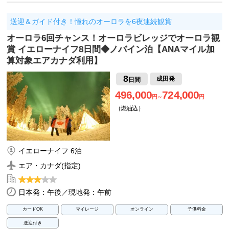
送迎＆ガイド付き！憧れのオーロラを6夜連続観賞
オーロラ6回チャンス！オーロラビレッジでオーロラ観
賞 イエローナイフ8日間◆ノバイン泊【ANAマイル加
算対象エアカナダ利用】
8
成田発
日間
496,000
724,000
円～
円
（燃油込）
イエローナイフ 6泊
エア・カナダ(指定)
日本発：午後／現地発：午前
カードOK
マイレージ
オンライン
子供料金
送迎付き