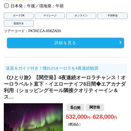
日本発：午後／現地発：午前
カードOK
マイレージ
オンライン
子供料金
送迎付き
ツアーコード：PKTACCA-006ZAD0
詳細を見る
送迎＆ガイド付き！憧れのオーロラを4夜連続観賞
《ひとり旅》【関空発】4夜連続オーロラチャンス！オ
ーロラベルト直下・イエローナイフ6日間◆エアカナダ
利用（ショッピングモール隣接クオリティーイン＆
ス…
6
関空発
日間
532,000
628,000
円～
円
（燃油込）