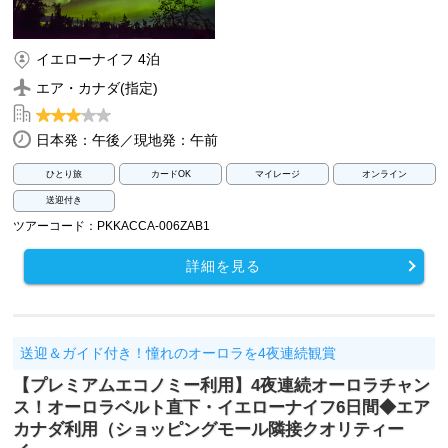
イエローナイフ 4泊
エア・カナダ(指定)
日本発：午後／現地発：午前
ひとり旅
カードOK
マイレージ
オンライン
送迎付き
ツアーコード：PKKACCA-006ZAB1
詳細を見る
送迎＆ガイド付き！憧れのオーロラを4夜連続観賞
【プレミアムエコノミー利用】4夜連続オーロラチャン
ス！オーロラベルト直下・イエローナイフ6日間◆エア
カナダ利用（ショッピングモール隣接クオリティー