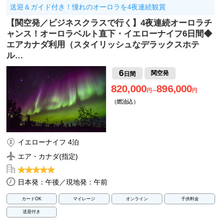
送迎＆ガイド付き！憧れのオーロラを4夜連続観賞
【関空発／ビジネスクラスで行く】4夜連続オーロラチ
ャンス！オーロラベルト直下・イエローナイフ6日間◆
エアカナダ利用（スタイリッシュなデラックスホテ
ル…
6
関空発
日間
820,000
896,000
円～
円
（燃油込）
イエローナイフ 4泊
エア・カナダ(指定)
日本発：午後／現地発：午前
カードOK
マイレージ
オンライン
子供料金
送迎付き