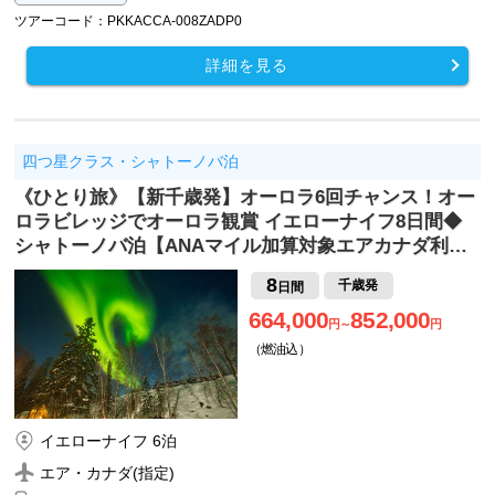
ツアーコード：PKKACCA-008ZADP0
詳細を見る
四つ星クラス・シャトーノバ泊
《ひとり旅》【新千歳発】オーロラ6回チャンス！オー
ロラビレッジでオーロラ観賞 イエローナイフ8日間◆
シャトーノバ泊【ANAマイル加算対象エアカナダ利…
8
千歳発
日間
664,000
852,000
円～
円
（燃油込）
イエローナイフ 6泊
エア・カナダ(指定)