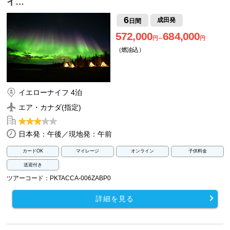
イ…
6
成田発
日間
572,000
684,000
円～
円
（燃油込）
イエローナイフ 4泊
エア・カナダ(指定)
日本発：午後／現地発：午前
カードOK
マイレージ
オンライン
子供料金
送迎付き
ツアーコード：PKTACCA-006ZABP0
詳細を見る