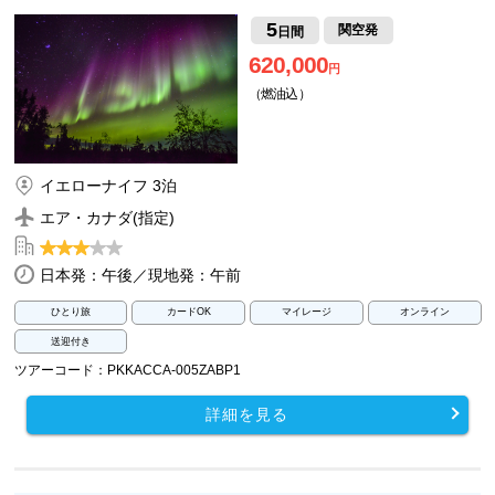
5
関空発
日間
620,000
円
（燃油込）
イエローナイフ 3泊
エア・カナダ(指定)
日本発：午後／現地発：午前
ひとり旅
カードOK
マイレージ
オンライン
送迎付き
ツアーコード：PKKACCA-005ZABP1
詳細を見る