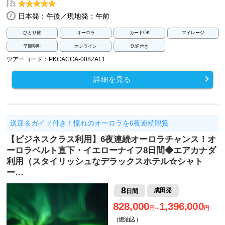
日本発：午後／現地発：午前
ひとり旅
オーロラ
カードOK
マイレージ
早期割引
オンライン
送迎付き
ツアーコード：PKCACCA-008ZAF1
詳細を見る
送迎＆ガイド付き！憧れのオーロラを6夜連続観賞
【ビジネスクラス利用】6夜連続オーロラチャンス！オ
ーロラベルト直下・イエローナイフ8日間◆エアカナダ
利用（スタイリッシュなデラックスホテル☆シャト
ー…
8
成田発
日間
828,000
1,396,000
円～
円
（燃油込）