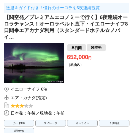
送迎＆ガイド付き！憧れのオーロラを6夜連続観賞
【関空発／プレミアムエコノミーで行く】6夜連続オー
ロラチャンス！オーロラベルト直下・イエローナイフ8
日間◆エアカナダ利用（スタンダードホテル☆ノバ
イ…
8
関空発
日間
652,000
円
（燃油込）
イエローナイフ 6泊
エア・カナダ(指定)
日本発：午後／現地発：午前
カードOK
マイレージ
オンライン
子供料金
送迎付き