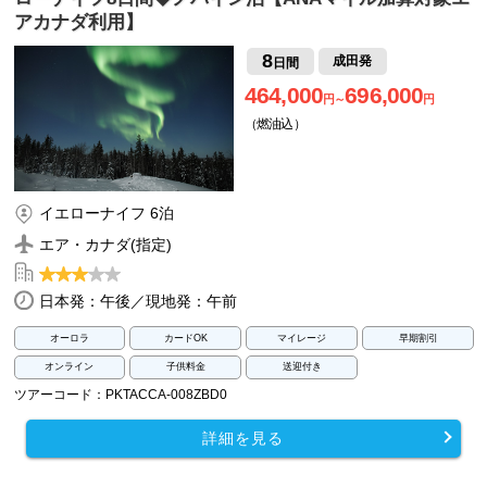
アカナダ利用】
8
成田発
日間
464,000
696,000
円～
円
（燃油込）
イエローナイフ 6泊
エア・カナダ(指定)
日本発：午後／現地発：午前
オーロラ
カードOK
マイレージ
早期割引
オンライン
子供料金
送迎付き
ツアーコード：PKTACCA-008ZBD0
詳細を見る