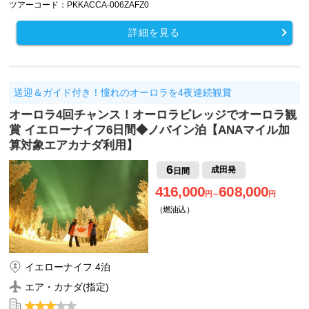
ツアーコード：PKKACCA-006ZAFZ0
詳細を見る
送迎＆ガイド付き！憧れのオーロラを4夜連続観賞
オーロラ4回チャンス！オーロラビレッジでオーロラ観
賞 イエローナイフ6日間◆ノバイン泊【ANAマイル加
算対象エアカナダ利用】
6
成田発
日間
416,000
608,000
円～
円
（燃油込）
イエローナイフ 4泊
エア・カナダ(指定)