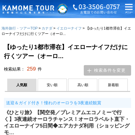
海外旅行・ツアーTOP
カナダ
イエローナイフ
【ゆったり1都市滞在】イエ
ローナイフだけに行くツアー（オーロ...
【ゆったり1都市滞在】イエローナイフだけに
行くツアー（オーロ...
259
検索結果：
件
検索条件を変更
人気順
安い順
高い順
新着順
送迎＆ガイド付き！憧れのオーロラを3夜連続観賞
《ひとり旅》【関空発／プレミアムエコノミーで行
く】3夜連続オーロラチャンス！オーロラベルト直下・
イエローナイフ5日間◆エアカナダ利用（ショッピング
モ…