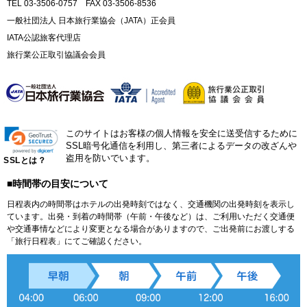
TEL 03-3506-0757 FAX 03-3506-8536
一般社団法人 日本旅行業協会（JATA）正会員
IATA公認旅客代理店
旅行業公正取引協議会会員
このサイトはお客様の個人情報を安全に送受信するために
SSL暗号化通信を利用し、第三者によるデータの改ざんや
盗用を防いでいます。
SSLとは？
■時間帯の目安について
日程表内の時間帯はホテルの出発時刻ではなく、交通機関の出発時刻を表示し
ています。出発・到着の時間帯（午前・午後など）は、ご利用いただく交通便
や交通事情などにより変更となる場合がありますので、ご出発前にお渡しする
「旅行日程表」にてご確認ください。