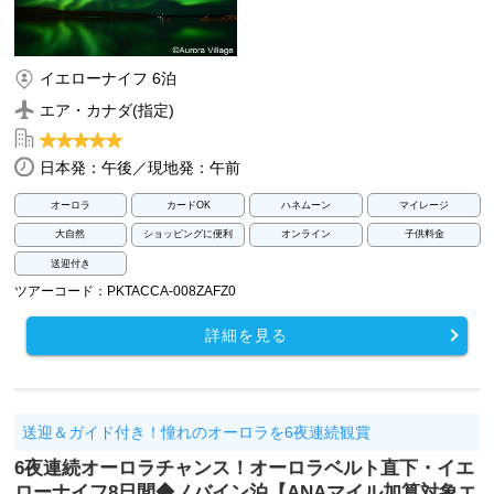
イエローナイフ 6泊
エア・カナダ(指定)
日本発：午後／現地発：午前
オーロラ
カードOK
ハネムーン
マイレージ
大自然
ショッピングに便利
オンライン
子供料金
送迎付き
ツアーコード：PKTACCA-008ZAFZ0
詳細を見る
送迎＆ガイド付き！憧れのオーロラを6夜連続観賞
6夜連続オーロラチャンス！オーロラベルト直下・イエ
ローナイフ8日間◆ノバイン泊【ANAマイル加算対象エ