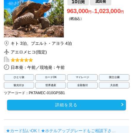
10
成田発
日間
963,000
1,023,000
円～
円
（燃油込）
キト 3泊、プエルト・アヨラ 4泊
アエロメヒコ(指定)
日本発：午前／現地発：午前
ひとり旅
カードOK
マイレージ
国立公園
観光付き
世界遺産
全朝食付
大自然
ツアーコード：PKTAMEC-010GPSB1
詳細を見る
★カード払いOK！★ホテルアップグレードもご相談下さ…