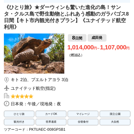
《ひとり旅》★ダーウィンも驚いた進化の島！サン
タ・クルス島で野生動物とふれあう感動のガラパゴス8
日間【キト市内観光付きプラン】《ユナイテッド航空
利用》
8
成田発
日間
1,014,000
1,107,000
円～
円
（燃油込）
キト 2泊、プエルトアヨラ 3泊
ユナイテッド航空(指定)
日本発：午後／現地発：夜
ひとり旅
カードOK
マイレージ
国立公園
観光付き
世界遺産
全朝食付
大自然
ツアーコード：PKTUAEC-008GPSB1