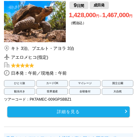
9
成田発
日間
1,428,000
1,467,000
円～
円
（燃油込）
キト 3泊、プエルト・アヨラ 3泊
アエロメヒコ(指定)
日本発：午前／現地発：午前
ひとり旅
カードOK
マイレージ
国立公園
観光付き
世界遺産
全朝食付
大自然
ツアーコード：PKTAMEC-009GPSBBZ1
詳細を見る