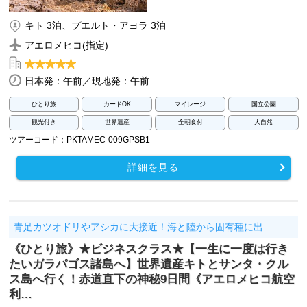
キト 3泊、プエルト・アヨラ 3泊
アエロメヒコ(指定)
日本発：午前／現地発：午前
ひとり旅
カードOK
マイレージ
国立公園
観光付き
世界遺産
全朝食付
大自然
ツアーコード：PKTAMEC-009GPSB1
詳細を見る
青足カツオドリやアシカに大接近！海と陸から固有種に出…
《ひとり旅》★ビジネスクラス★【一生に一度は行き
たいガラパゴス諸島へ】世界遺産キトとサンタ・クル
ス島へ行く！赤道直下の神秘9日間《アエロメヒコ航空
利…