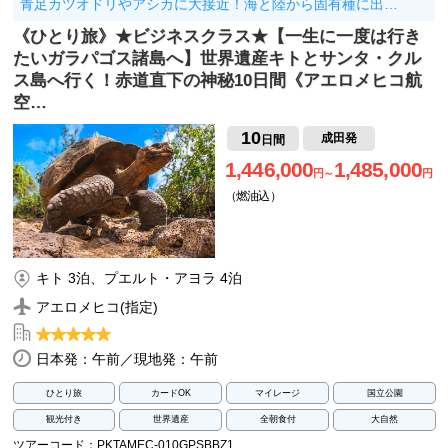
青足カツオドリやアシカに大接近！海と陸から固有種に出…
《ひとり旅》★ビジネスクラス★【一生に一度は行き
たいガラパゴス諸島へ】世界遺産キトとサンタ・クル
ス島へ行く！赤道直下の神秘10日間《アエロメヒコ航
空…
10
成田発
日間
1,446,000
1,485,000
円～
円
（燃油込）
キト 3泊、プエルト・アヨラ 4泊
アエロメヒコ(指定)
日本発：午前／現地発：午前
ひとり旅
カードOK
マイレージ
国立公園
観光付き
世界遺産
全朝食付
大自然
ツアーコード：PKTAMEC-010GPSBBZ1