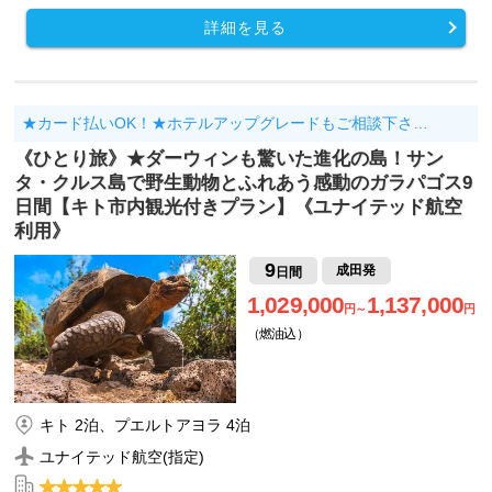
詳細を見る
★カード払いOK！★ホテルアップグレードもご相談下さ…
《ひとり旅》★ダーウィンも驚いた進化の島！サン
タ・クルス島で野生動物とふれあう感動のガラパゴス9
日間【キト市内観光付きプラン】《ユナイテッド航空
利用》
9
成田発
日間
1,029,000
1,137,000
円～
円
（燃油込）
キト 2泊、プエルトアヨラ 4泊
ユナイテッド航空(指定)