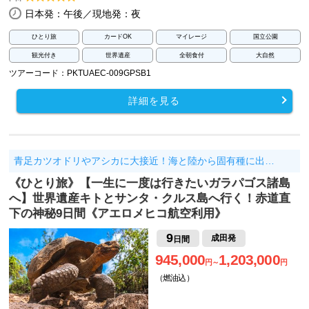
日本発：午後／現地発：夜
ひとり旅
カードOK
マイレージ
国立公園
観光付き
世界遺産
全朝食付
大自然
ツアーコード：PKTUAEC-009GPSB1
詳細を見る
青足カツオドリやアシカに大接近！海と陸から固有種に出…
《ひとり旅》【一生に一度は行きたいガラパゴス諸島
へ】世界遺産キトとサンタ・クルス島へ行く！赤道直
下の神秘9日間《アエロメヒコ航空利用》
9
成田発
日間
945,000
1,203,000
円～
円
（燃油込）