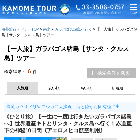
海外旅行・ツアーTOP
南米
ガラパゴス諸島へ行く
【一人旅】ガラパゴス諸
島【サンタ・クルス島】ツアー
【一人旅】ガラパゴス諸島【サンタ・クルス
島】ツアー
6
検索結果：
件
検索条件を変更
人気順
安い順
高い順
新着順
青足カツオドリやアシカに大接近！海と陸から固有種に出…
《ひとり旅》【一生に一度は行きたいガラパゴス諸島
へ】世界遺産キトとサンタ・クルス島へ行く！赤道直
下の神秘10日間《アエロメヒコ航空利用》