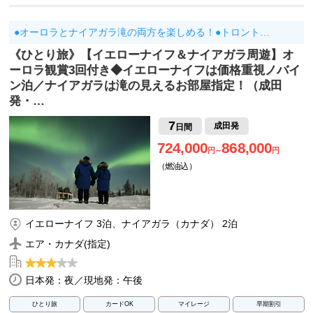
●オーロラとナイアガラ滝の両方を楽しめる！●トロント…
《ひとり旅》【イエローナイフ＆ナイアガラ周遊】オ
ーロラ観賞3回付き◆イエローナイフは価格重視ノバイ
ン泊／ナイアガラは滝の見えるお部屋指定！（成田
発・…
7
成田発
日間
724,000
868,000
円～
円
（燃油込）
イエローナイフ 3泊、ナイアガラ（カナダ） 2泊
エア・カナダ(指定)
日本発：夜／現地発：午後
ひとり旅
カードOK
マイレージ
早期割引