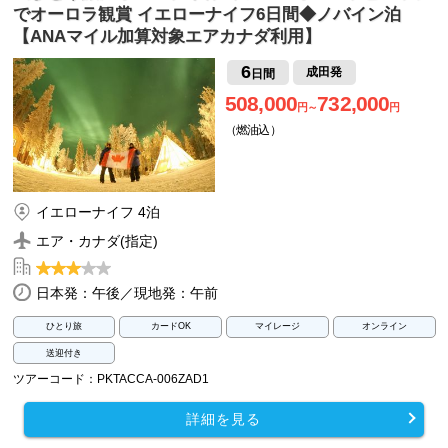
でオーロラ観賞 イエローナイフ6日間◆ノバイン泊
【ANAマイル加算対象エアカナダ利用】
6
成田発
日間
508,000
732,000
円～
円
（燃油込）
イエローナイフ 4泊
エア・カナダ(指定)
日本発：午後／現地発：午前
ひとり旅
カードOK
マイレージ
オンライン
送迎付き
ツアーコード：PKTACCA-006ZAD1
詳細を見る