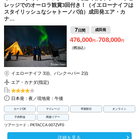
レッジでのオーロラ観賞3回付き！（イエローナイフは
スタイリッシュなシャトーノバ泊）成田発エア・カ
ナ…
7
成田発
日間
476,000
708,000
円～
円
（燃油込）
イエローナイフ 3泊、バンクーバー 2泊
エア・カナダ(指定)
日本発：夜／現地発：午後
カードOK
マイレージ
早期割引
オンライン
子供料金
周遊ツアー
ツアーコード：PKTACCA-007ZVF0
詳細を見る