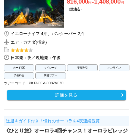
816,000
1,408,000
円～
円
（燃油込）
イエローナイフ 4泊、バンクーバー 2泊
エア・カナダ(指定)
日本発：夜／現地発：午後
カードOK
マイレージ
早期割引
オンライン
子供料金
周遊ツアー
ツアーコード：PKTACCA-008ZVFZ0
詳細を見る
送迎＆ガイド付き！憧れのオーロラを4夜連続観賞
《ひとり旅》オーロラ4回チャンス！オーロラビレッジ