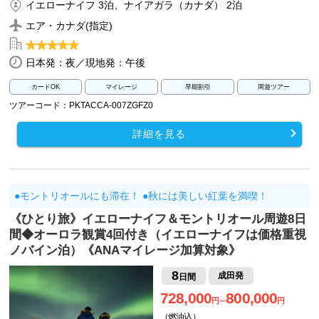
イエローナイフ 3泊、ナイアガラ（カナダ） 2泊
エア・カナダ(指定)
日本発：夜／現地発：午後
カードOK
マイレージ
早期割引
周遊ツアー
ツアーコード：PKTACCA-007ZGFZ0
詳細を見る
●モントリオールにも滞在！ ●秋には美しい紅葉を満喫！
《ひとり旅》イエローナイフ＆モントリオール周遊8日
間◆オーロラ観賞4回付き（イエローナイフは価格重視
ノバイン泊）《ANAマイレージ加算対象》
8
成田発
日間
728,000
800,000
円～
円
（燃油込）