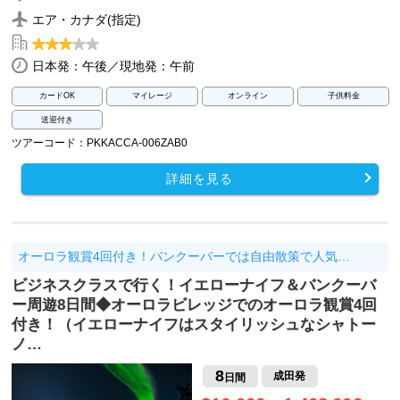
エア・カナダ(指定)
日本発：午後／現地発：午前
カードOK
マイレージ
オンライン
子供料金
送迎付き
ツアーコード：PKKACCA-006ZAB0
詳細を見る
オーロラ観賞4回付き！バンクーバーでは自由散策で人気…
ビジネスクラスで行く！イエローナイフ＆バンクーバ
ー周遊8日間◆オーロラビレッジでのオーロラ観賞4回
付き！（イエローナイフはスタイリッシュなシャトー
ノ…
8
成田発
日間