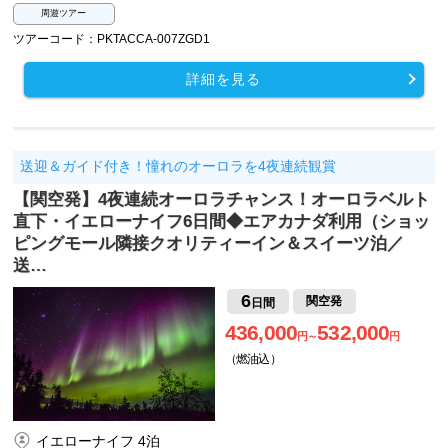
周遊ツアー
ツアーコード：PKTACCA-007ZGD1
詳細を見る
送迎＆ガイド付き！憧れのオーロラを4夜連続観賞
【関空発】4夜連続オーロラチャンス！オーロラベルト
直下・イエローナイフ6日間◆エアカナダ利用（ショッ
ピングモール隣接クオリティーイン＆スイーツ泊／
送…
6
関空発
日間
436,000
532,000
円～
円
（燃油込）
イエローナイフ 4泊