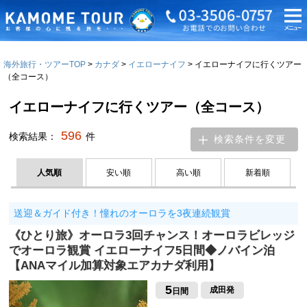
海外旅行・ツアーTOP
カナダ
イエローナイフ
イエローナイフに行くツアー
（全コース）
イエローナイフに行くツアー（全コース）
596
検索結果：
件
検索条件を変更
人気順
安い順
高い順
新着順
送迎＆ガイド付き！憧れのオーロラを3夜連続観賞
《ひとり旅》オーロラ3回チャンス！オーロラビレッジ
でオーロラ観賞 イエローナイフ5日間◆ノバイン泊
【ANAマイル加算対象エアカナダ利用】
5
成田発
日間