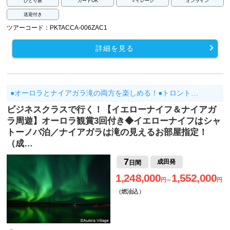
ひとり旅
カードOK
マイレージ
オンライン
送迎付き
ツアーコード：PKTACCA-006ZAC1
詳細を見る
●オーロラとナイアガラ滝の両方を楽しめる！●トロント…
ビジネスクラスで行く！【イエローナイフ＆ナイアガ
ラ周遊】オーロラ観賞3回付き◆イエローナイフはシャ
トーノバ泊／ナイアガラは滝の見えるお部屋指定！
（成…
7
成田発
日間
1,248,000
1,552,000
円～
円
（燃油込）