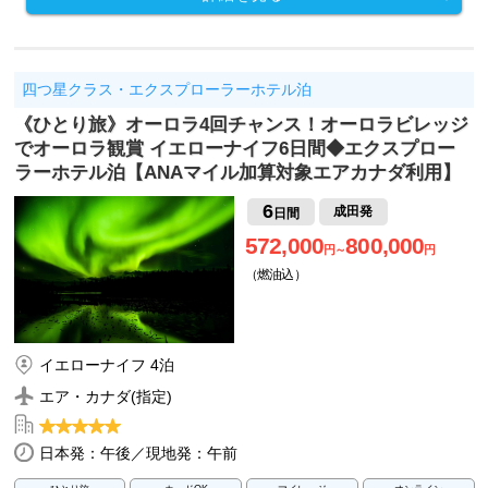
四つ星クラス・エクスプローラーホテル泊
《ひとり旅》オーロラ4回チャンス！オーロラビレッジ
でオーロラ観賞 イエローナイフ6日間◆エクスプロー
ラーホテル泊【ANAマイル加算対象エアカナダ利用】
6
成田発
日間
572,000
800,000
円～
円
（燃油込）
イエローナイフ 4泊
エア・カナダ(指定)
日本発：午後／現地発：午前