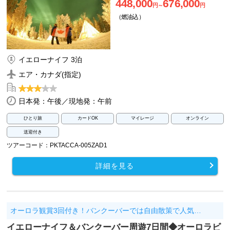
448,000
676,000
円～
円
（燃油込）
イエローナイフ 3泊
エア・カナダ(指定)
日本発：午後／現地発：午前
ひとり旅
カードOK
マイレージ
オンライン
送迎付き
ツアーコード：PKTACCA-005ZAD1
詳細を見る
オーロラ観賞3回付き！バンクーバーでは自由散策で人気…
イエローナイフ＆バンクーバー周遊7日間◆オーロラビ