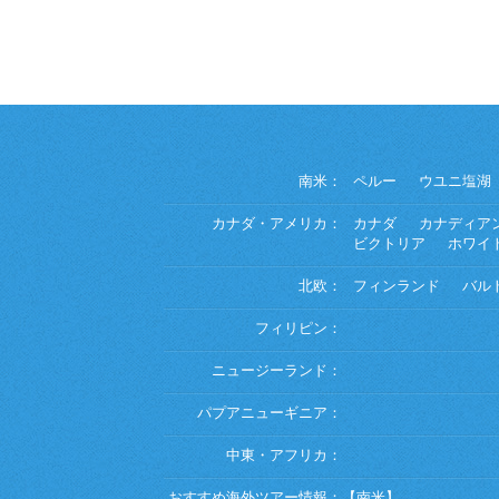
南米：
ペルー
ウユニ塩湖
カナダ・アメリカ：
カナダ
カナディア
ビクトリア
ホワイ
北欧：
フィンランド
バル
フィリピン：
ニュージーランド：
パプアニューギニア：
中東・アフリカ：
おすすめ海外ツアー情報：
【南米】