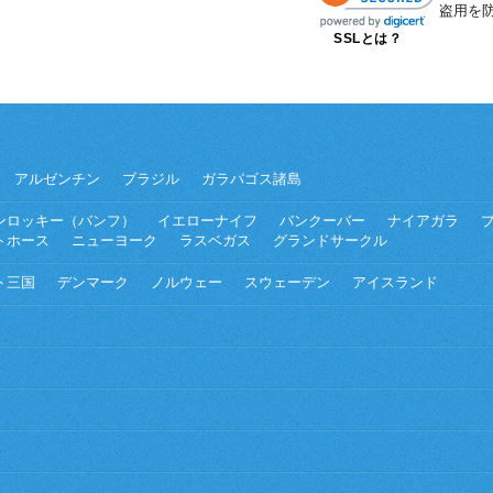
盗用を
SSLとは？
アルゼンチン
ブラジル
ガラパゴス諸島
ンロッキー（バンフ）
イエローナイフ
バンクーバー
ナイアガラ
トホース
ニューヨーク
ラスベガス
グランドサークル
ト三国
デンマーク
ノルウェー
スウェーデン
アイスランド