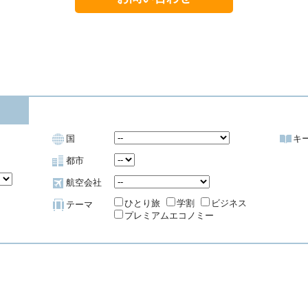
国
キ
都市
航空会社
ひとり旅
学割
ビジネス
テーマ
プレミアムエコノミー