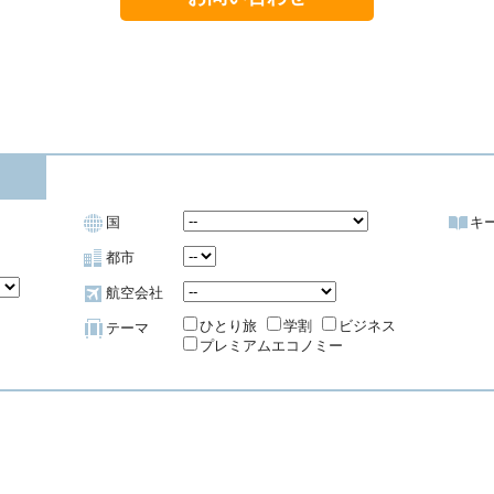
国
キ
都市
航空会社
ひとり旅
学割
ビジネス
テーマ
プレミアムエコノミー