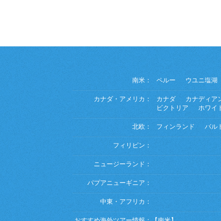
南米：
ペルー
ウユニ塩湖
カナダ・アメリカ：
カナダ
カナディア
ビクトリア
ホワイ
北欧：
フィンランド
バル
フィリピン：
ニュージーランド：
パプアニューギニア：
中東・アフリカ：
おすすめ海外ツアー情報：
【南米】