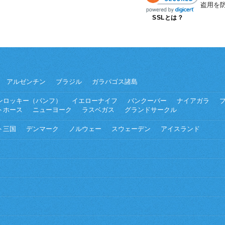
盗用を
SSLとは？
アルゼンチン
ブラジル
ガラパゴス諸島
ンロッキー（バンフ）
イエローナイフ
バンクーバー
ナイアガラ
トホース
ニューヨーク
ラスベガス
グランドサークル
ト三国
デンマーク
ノルウェー
スウェーデン
アイスランド