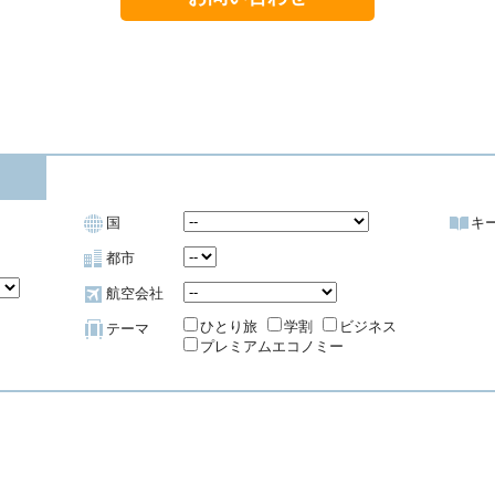
国
キ
都市
航空会社
ひとり旅
学割
ビジネス
テーマ
プレミアムエコノミー