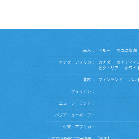
南米：
ペルー
ウユニ塩湖
カナダ・アメリカ：
カナダ
カナディア
ビクトリア
ホワイ
北欧：
フィンランド
バル
フィリピン：
ニュージーランド：
パプアニューギニア：
中東・アフリカ：
おすすめ海外ツアー情報：
【南米】