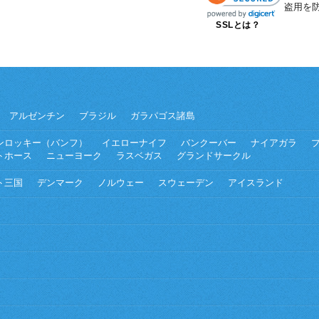
盗用を
SSLとは？
アルゼンチン
ブラジル
ガラパゴス諸島
ンロッキー（バンフ）
イエローナイフ
バンクーバー
ナイアガラ
トホース
ニューヨーク
ラスベガス
グランドサークル
ト三国
デンマーク
ノルウェー
スウェーデン
アイスランド