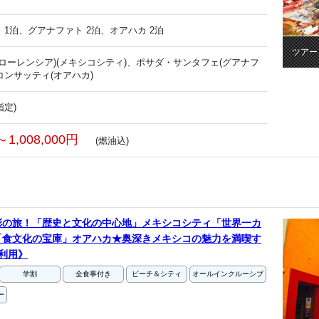
 1泊、グアナファト 2泊、オアハカ 2泊
ツアー
フローレンシア)(メキシコシティ)、ポサダ・サンタフェ(グアナフ
コンサッティ(オアハカ)
指定)
～1,008,000円
(燃油込)
彩の旅！「歴史と文化の中心地」メキシコシティ「世界一カ
「食文化の宝庫」オアハカ★奥深きメキシコの魅力を満喫す
利用》
学割
全食事付き
ビーチ＆シティ
オールインクルーシブ
ー