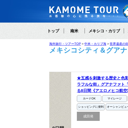
トップ
南米
メキシコ・カリブ
海外旅行・ツアーTOP
中米・カリブ海
世界遺産の
メキシコシティ＆グアナ
★五感を刺激する歴史と色
ラフルな街」グアナファト
る8日間《アエロメヒコ航空
カードOK
マイレージ
ショッピングに便利
オーシャンビュ
成田発