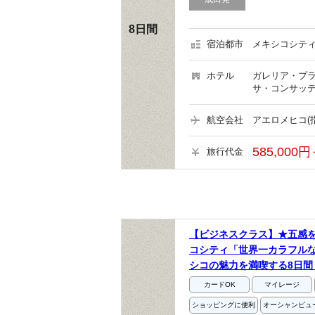
8日間
宿泊都市
メキシコシティ
ホテル
ガレリア・プラ
サ・コンサッテ
航空会社
アエロメヒコ(
585,000円
旅行代金
【ビジネスクラス】★五感
コシティ「世界一カラフル
シコの魅力を満喫する8日間
カードOK
マイレージ
ショッピングに便利
オーシャンビュ