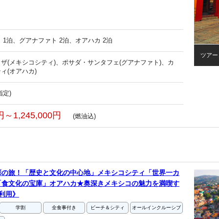
 1泊、グアナファト 2泊、オアハカ 2泊
ツアー
ザ(メキシコシティ)、ポサダ・サンタフェ(グアナファト)、カ
ィ(オアハカ)
指定)
0円～1,245,000円
(燃油込)
彩の旅！「歴史と文化の中心地」メキシコシティ「世界一カ
「食文化の宝庫」オアハカ★奥深きメキシコの魅力を満喫す
利用》
学割
全食事付き
ビーチ＆シティ
オールインクルーシブ