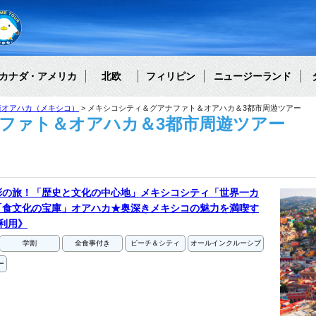
カナダ・アメリカ
北欧
フィリピン
ニュージーランド
街オアハカ（メキシコ）
メキシコシティ＆グアナファト＆オアハカ＆3都市周遊ツアー
ファト＆オアハカ＆3都市周遊ツアー
彩の旅！「歴史と文化の中心地」メキシコシティ「世界一カ
「食文化の宝庫」オアハカ★奥深きメキシコの魅力を満喫す
利用》
学割
全食事付き
ビーチ＆シティ
オールインクルーシブ
ー