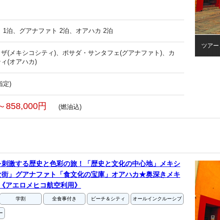
 1泊、グアナファト 2泊、オアハカ 2泊
ツアー
ザ(メキシコシティ)、ポサダ・サンタフェ(グアナファト)、カ
ィ(オアハカ)
指定)
～858,000円
(燃油込)
を刺激する歴史と色彩の旅！「歴史と文化の中心地」メキシ
な街」グアナファト「食文化の宝庫」オアハカ★奥深きメキ
《アエロメヒコ航空利用》
学割
全食事付き
ビーチ＆シティ
オールインクルーシブ
ー