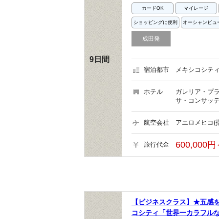
カードOK
マイレージ
ショッピングに便利
オーシャンビュ
成田発
9日間
宿泊都市
メキシコシティ
ホテル
ガレリア・プラ
サ・コンサッテ
航空会社
アエロメヒコ(
600,000円
旅行代金
【ビジネスクラス】★五感
コシティ「世界一カラフル