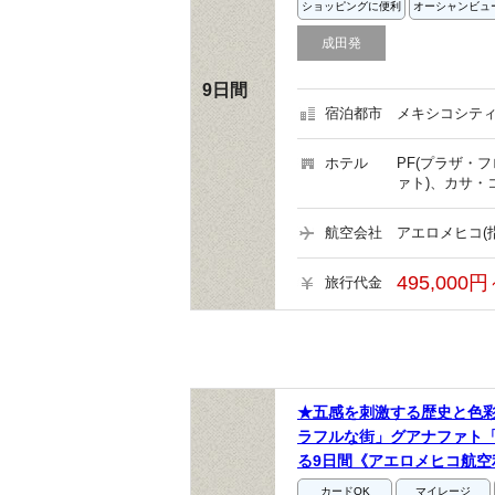
ショッピングに便利
オーシャンビュ
成田発
9日間
宿泊都市
メキシコシティ
ホテル
PF(プラザ・
ァト)、カサ・
航空会社
アエロメヒコ(
495,000円
旅行代金
★五感を刺激する歴史と色
ラフルな街」グアナファト
る9日間《アエロメヒコ航空
カードOK
マイレージ