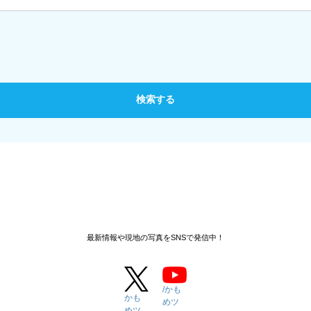
最新情報や現地の写真をSNSで発信中！
/かも
かも
めツ
めツ