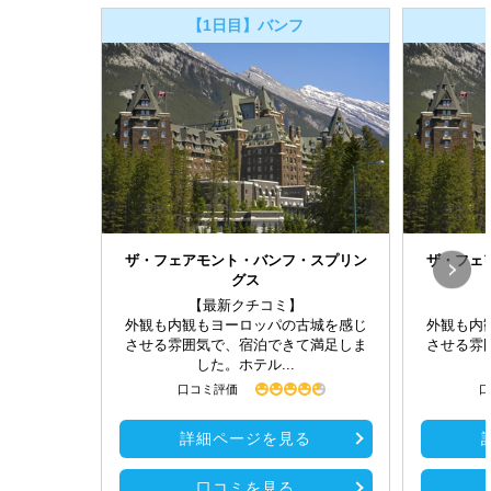
【1日目】バンフ
ザ・フェアモント・バンフ・スプリン
ザ・フェ
グス
【最新クチコミ】
外観も内観もヨーロッパの古城を感じ
外観も内
させる雰囲気で、宿泊できて満足しま
させる雰
した。ホテル...
口コミ評価
口
詳細ページを見る
口コミを見る