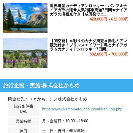
世界遺産カナディアンロッキー・バンフ＆ナ
イアガラの滝◆人気2都市周遊7日間★ナイア
ガラの滝観光付き【成田発ウエ...
420,000円～632,000円
【関空発】≪彩りのカナダ周遊≫赤毛のアン
観光付き！プリンスエドワード島とナイアガ
ラ＆カナディアンロッキー7日間...
592,000円～760,000円
旅行企画・実施:株式会社かもめ
問合せ先：（ｅかも。）／株式会社かもめ
旅行条件書
https://www.kamometour.co.jp/yakkan_top.php
URL
月～金曜日：10:00～18:00
営業時間
土・日・祝日・年末年始
休日