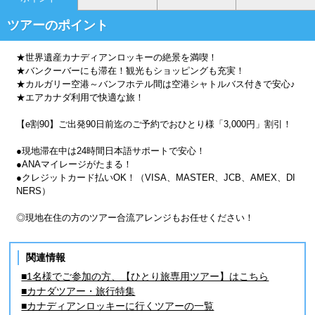
ツアーのポイント
★世界遺産カナディアンロッキーの絶景を満喫！
★バンクーバーにも滞在！観光もショッピングも充実！
★カルガリー空港～バンフホテル間は空港シャトルバス付きで安心♪
★エアカナダ利用で快適な旅！
【e割90】ご出発90日前迄のご予約でおひとり様「3,000円」割引！
●現地滞在中は24時間日本語サポートで安心！
●ANAマイレージがたまる！
●クレジットカード払いOK！（VISA、MASTER、JCB、AMEX、DI
NERS）
◎現地在住の方のツアー合流アレンジもお任せください！
関連情報
■1名様でご参加の方、【ひとり旅専用ツアー】はこちら
■カナダツアー・旅行特集
■カナディアンロッキーに行くツアーの一覧