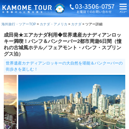
海外旅行・ツアーTOP
カナダ・アメリカ
カナダ
ツアー詳細
成田発★エアカナダ利用◆世界遺産カナディアンロッ
キー満喫！バンフ＆バンクーバー2都市周遊6日間（憧
れの古城風ホテル／フェアモント・バンフ・スプリン
グス泊）
世界遺産カナディアンロッキーの大自然を堪能＆バンクーバーの
街歩きを楽しむ！