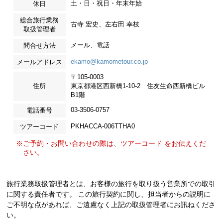
土・日・祝日・年末年始
休日
総合旅行業務
古寺 宏史、左右田 幸枝
取扱管理者
メール、電話
問合せ方法
ekamo@kamometour.co.jp
メールアドレス
〒105-0003
住所
東京都港区西新橋1-10-2 住友生命西新橋ビル
B1階
03-3506-0757
電話番号
PKHACCA-006TTHA0
ツアーコード
※ご予約・お問い合わせの際は、ツアーコード をお伝えくだ
さい。
旅行業務取扱管理者とは、お客様の旅行を取り扱う営業所での取引
に関する責任者です。 この旅行契約に関し、担当者からの説明に
ご不明な点があれば、ご遠慮なく上記の取扱管理者にお訊ねくださ
い。