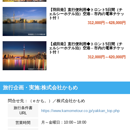
【羽田発】直行便利用◆トロント5日間（チ
ェルシーホテル泊）空港⇔市内の電車チケッ
ト付！
312,000円～428,000円
【成田発】直行便利用◆トロント5日間（チ
ェルシーホテル泊）空港⇔市内の電車チケッ
ト付！
312,000円～420,000円
旅行企画・実施:株式会社かもめ
問合せ先：（ｅかも。）／株式会社かもめ
旅行条件書
https://www.kamometour.co.jp/yakkan_top.php
URL
月～金曜日：10:00～18:00
営業時間