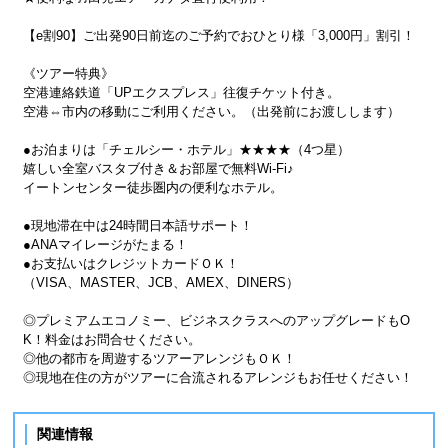
【e割90】ご出発90日前迄のご予約でおひとり様「3,000円」割引！
《ツアー特典》
空港連絡鉄道「UPエクスプレス」往復チケット付き。
空港⇔市内の移動にご利用ください。（出発前にお渡しします）
●お泊まりは「チェルシー・ホテル」★★★★（4つ星）
嬉しい全室バスタブ付き＆お部屋で無料Wi-Fi♪
イートンセンター徒歩圏内の便利なホテル。
●現地滞在中は24時間日本語サポート！
●ANAマイレージがたまる！
●お支払いはクレジットカードＯＫ！
（VISA、MASTER、JCB、AMEX、DINERS）
◎プレミアムエコノミー、ビジネスクラスへのアップグレードもO
K！料金はお問合せください。
◎他の都市を周遊するツアーアレンジもＯＫ！
◎現地在住の方がツアーに合流されるアレンジもお任せください！
関連情報