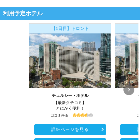
利用予定ホテル
【1日目】トロント
チェルシー・ホテル
【最新クチコミ】
とにかく便利！
口コミ評価
口
詳細ページを見る