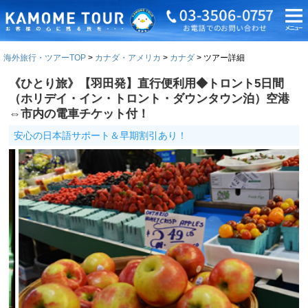
海外旅行・ツアーTOP
カナダ・アメリカ
カナダ
ツアー詳細
《ひとり旅》【羽田発】直行便利用◆トロント5日間
（ホリデイ・イン・トロント・ダウンタウン泊）空港
⇔市内の電車チケット付！
安心の日本語サポート＆早期割引あり！