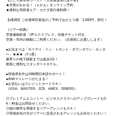
【ひとり旅専用コース／一人部屋追加代金不要】
★空席がわかる！（ｅかも）オンライン予約
★便利な羽田発エア・カナダ直行便利用！
【e割90】ご出発90日前迄のご予約でおひとり様「3,000円」割引！
《ツアー特典》
空港連絡鉄道「UPエクスプレス」往復チケット付き。
空港⇔市内の移動にご利用ください。（出発前にお渡しします）
●お泊まりは「ホリデイ・イン・トロント・ダウンタウン・センタ
ー」★★★（3つ星）
最寄りの地下鉄駅までは徒歩2分！
散策に便利なスタンダードホテル。
●現地滞在中は24時間日本語サポート！
●ANAマイレージがたまる！
●お支払いはクレジットカードＯＫ！
（VISA、MASTER、JCB、AMEX、DINERS）
◎プレミアムエコノミー、ビジネスクラスへのアップグレードもO
K！料金はお問合せください。
◎他の都市を周遊するツアーアレンジもＯＫ！
◎現地在住の方がツアーに合流されるアレンジもお任せください！