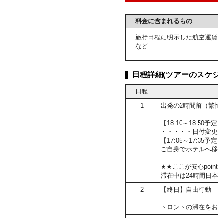
料金に含まれるもの
旅行日程に明示した航空運賃
など
日程詳細(ツアーのスケジ
日程
1
出発の2時間前（繁
【18:10～18:5
・・・・・日付変更
【17:05～17:35
ご自身でホテルへ移
★★ここが安心poin
滞在中は24時間日
2
【終日】自由行動
トロントの滞在をお