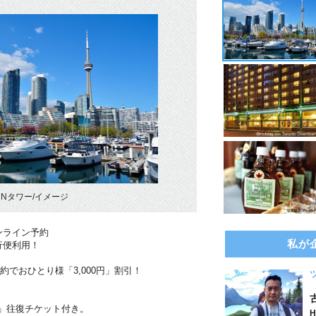
CNタワー/イメージ
ンライン予約
私が
行便利用！
約でおひとり様「3,000円」割引！
」往復チケット付き。
H