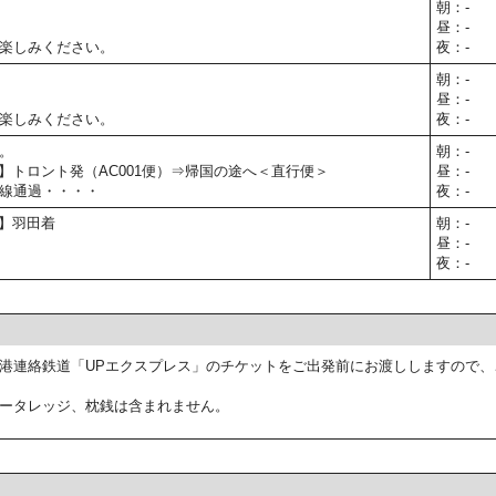
朝：-
昼：-
楽しみください。
夜：-
朝：-
昼：-
楽しみください。
夜：-
。
朝：-
5予定】トロント発（AC001便）⇒帰国の途へ＜直行便＞
昼：-
線通過・・・・
夜：-
予定】羽田着
朝：-
昼：-
夜：-
港連絡鉄道「UPエクスプレス」のチケットをご出発前にお渡ししますので、
ータレッジ、枕銭は含まれません。