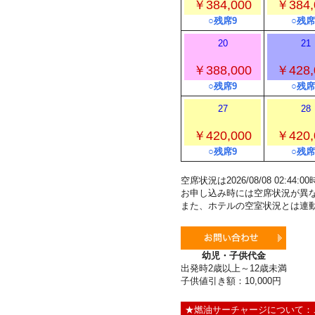
￥384,000
￥384,
○残席9
○残席
20
21
￥388,000
￥428,
○残席9
○残席
27
28
￥420,000
￥420,
○残席9
○残席
空席状況は2026/08/08 02:4
お申し込み時には空席状況が異
また、ホテルの空室状況とは連
幼児・子供代金
出発時2歳以上～12歳未満
子供値引き額：10,000円
★燃油サーチャージについて：