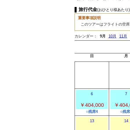
旅行代金
(おひとり様あたり)
重要事項説明
このツアーはフライトの空席
カレンダー：
9月
10月
11月
日
月
6
7
￥404,000
￥404,
○残席4
○残席
13
14