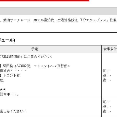
、燃油サーチャージ、ホテル宿泊代、空港連絡鉄道「UPエクスプレス」往復
ュール)
予定
食事条件
忙期は3時間前）にご集合ください。
0予定】羽田発（AC002便）⇒トロントへ＜直行便＞
線通過・・・・・
朝：-
予定】トロント着
昼：-
動。
夜：-
t★★
本語サポート。
朝：-
昼：-
楽しみください！
夜：-