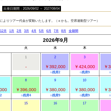
出発日期間：2026/09/02 ～ 2027/08/04
によりツアー代金が変動いたします。（ｅかも。空席連動型ツアー）
12月
1月
2月
3月
4月
5月
6月
7月
8月
全期間
2026年9月
火
水
木
1
2
3
-
￥392,000
￥424,000
￥3
○残席2
○残席9
8
9
10
000
￥396,000
￥380,000
￥380,000
￥3
2
○残席4
○残席9
○残席9
15
16
17