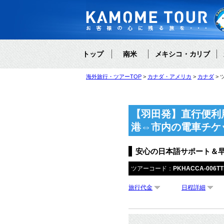
トップ
南米
メキシコ・カリブ
海外旅行・ツアーTOP
カナダ・アメリカ
カナダ
【羽田発】直行便利
港⇔市内の電車チケ
安心の日本語サポート＆
ツアーコード：
PKHACCA-006T
旅行代金
日程詳細