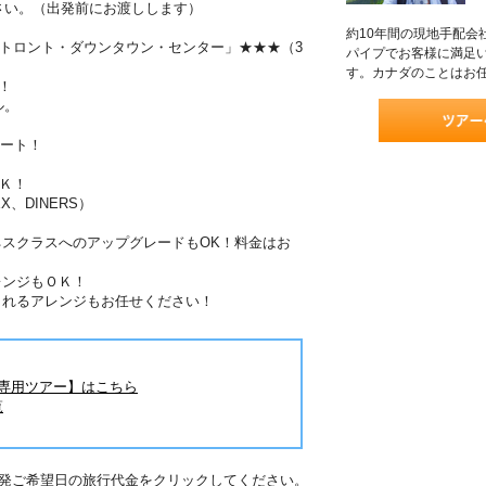
さい。（出発前にお渡しします）
約10年間の現地手配会
トロント・ダウンタウン・センター」★★★（3
パイプでお客様に満足
す。カナダのことはお
！
ル。
ポート！
Ｋ！
X、DINERS）
ネスクラスへのアップグレードもOK！料金はお
レンジもＯＫ！
されるアレンジもお任せください！
旅専用ツアー】はこちら
覧
出発ご希望日の旅行代金をクリックしてください。