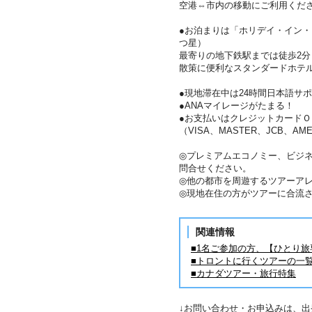
空港⇔市内の移動にご利用くだ
●お泊まりは「ホリデイ・イン・
つ星）
最寄りの地下鉄駅までは徒歩2分
散策に便利なスタンダードホテ
●現地滞在中は24時間日本語サ
●ANAマイレージがたまる！
●お支払いはクレジットカードＯ
（VISA、MASTER、JCB、AME
◎プレミアムエコノミー、ビジ
問合せください。
◎他の都市を周遊するツアーア
◎現地在住の方がツアーに合流
関連情報
■1名ご参加の方、【ひとり
■トロントに行くツアーの一
■カナダツアー・旅行特集
↓お問い合わせ・お申込みは、