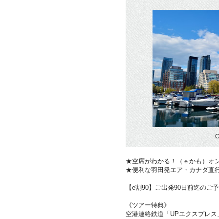
★空席がわかる！（ｅかも）オ
★便利な羽田発エア・カナダ直
【e割90】ご出発90日前迄のご予
《ツアー特典》
空港連絡鉄道「UPエクスプレス