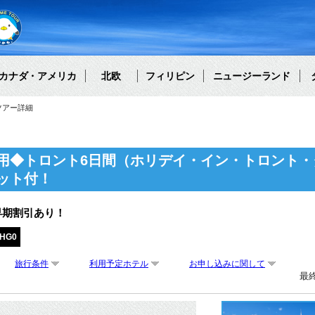
カナダ・アメリカ
北欧
フィリピン
ニュージーランド
ツアー詳細
用◆トロント6日間（ホリデイ・イン・トロント・
ット付！
早期割引あり！
THG0
旅行条件
利用予定ホテル
お申し込みに関して
最終