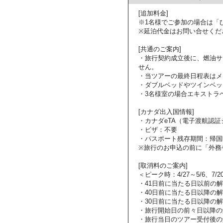
[追加料金]
※1名様でご参加の場合は「
※延泊代金はお問い合せくだ
[共通のご案内]
・旅行契約成立後に、燃油サ
せん。
・当ツアーの最終日程表はメ
・ダブルベッドやツインベッ
・3名様室の場合エキストラ
[カナダ出入国情報]
・カナダeTA（電子渡航認
・ビザ：不要
・パスポート残存期間：帰国
※旅行のお申込の前に「外務
[取消料のご案内]
＜ピーク時：4/27～5/6、7/2
・41日前に当たる日以前の
・40日前に当たる日以降の解
・30日前に当たる日以降の解
・旅行開始日の前々日以降の
・旅行当日のツアー受付後の