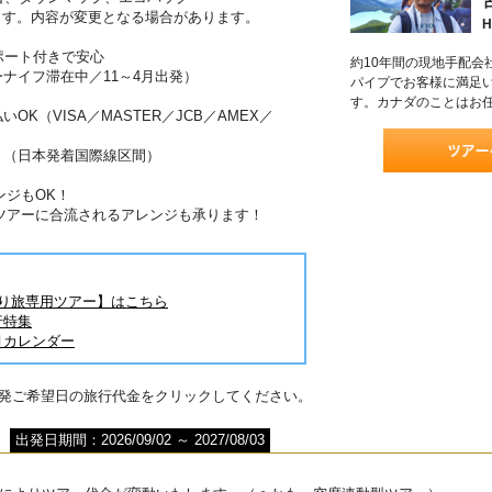
ます。内容が変更となる場合があります。
H
ポート付きで安心
約10年間の現地手配会
ーナイフ滞在中／11～4月出発）
パイプでお客様に満足
す。カナダのことはお
OK（VISA／MASTER／JCB／AMEX／
！（日本発着国際線区間）
ンジもOK！
ツアーに合流されるアレンジも承ります！
とり旅専用ツアー】はこちら
行特集
月カレンダー
出発ご希望日の旅行代金をクリックしてください。
出発日期間：2026/09/02 ～ 2027/08/03