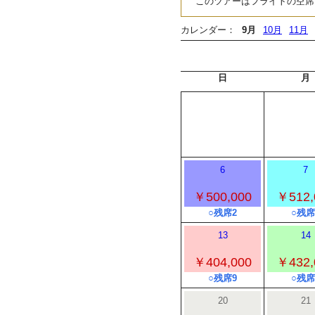
このツアーはフライトの空席
カレンダー：
9月
10月
11月
日
月
6
7
￥500,000
￥512,
○残席2
○残席
13
14
￥404,000
￥432,
○残席9
○残席
20
21