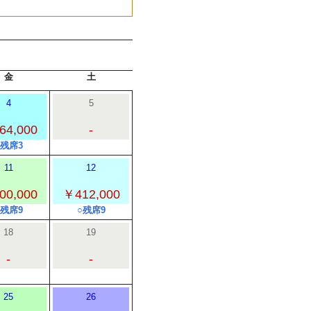
金
土
4
5
64,000
-
○残席3
11
12
00,000
￥412,000
○残席9
○残席9
18
19
-
-
25
26