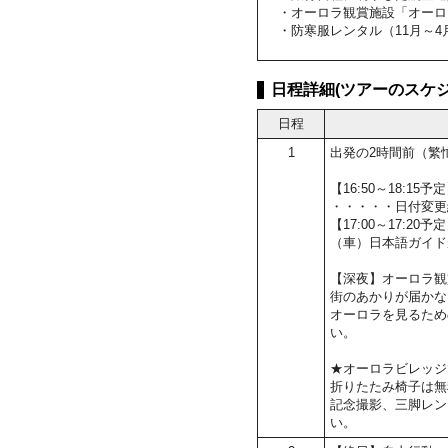
・オーロラ観賞施設「オーロ
・防寒服レンタル（11月～4
日程詳細(ツアーのスケジ
日程
1
出発の2時間前（繁
【16:50～18:
・・・・・日付変更
【17:00～17:2
（車）日本語ガイド
【深夜】オーロラ観
街のあかりが届かな
オーロラを見るため
い。
★オーロラビレッジ
折りたたみ椅子は無
記念撮影、三脚レン
い。