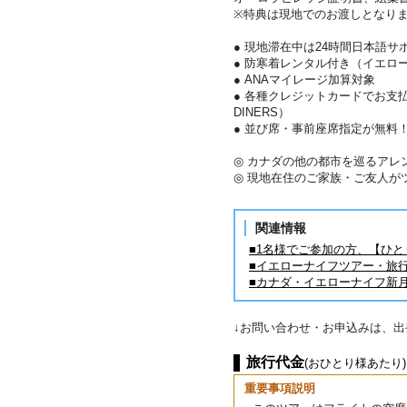
※特典は現地でのお渡しとなり
● 現地滞在中は24時間日本語サ
● 防寒着レンタル付き（イエロ
● ANAマイレージ加算対象
● 各種クレジットカードでお支払い
DINERS）
● 並び席・事前座席指定が無料
◎ カナダの他の都市を巡るアレ
◎ 現地在住のご家族・ご友人が
関連情報
■1名様でご参加の方、【ひ
■イエローナイフツアー・旅
■カナダ・イエローナイフ新
↓お問い合わせ・お申込みは、
旅行代金
(おひとり様あたり)
重要事項説明