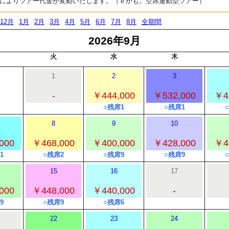
によりツアー代金が変動いたします。（ｅかも。空席連動型ツアー）
12月
1月
2月
3月
4月
5月
6月
7月
8月
全期間
2026年9月
火
水
木
1
2
3
-
￥444,000
￥532,000
￥4
○残席1
○残席1
8
9
10
000
￥468,000
￥400,000
￥428,000
￥4
1
○残席2
○残席9
○残席9
15
16
17
000
￥448,000
￥440,000
-
9
○残席9
○残席6
22
23
24