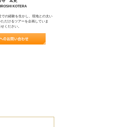
古寺 宏史
IROSHI KOTERA
社での経験を生かし、現地との太い
いただけるツアーを企画していま
任せください。