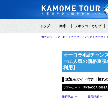
トップ
南米
メキシコ・カリブ
海外旅行・ツアーTOP
カナダ・アメリカ
カナダ
オーロラ4回チャン
ーに人気の価格重視
利用】
送迎＆ガイド付き！憧れの
ツアーコード：
PKTACCA-006ZA
旅行代金
日程詳細