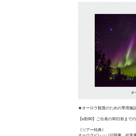
オ
★オーロラ観賞のための専用施
【e割90】ご出発の90日前まで
《ツアー特典》
オーロラビレッジ証明書、絵葉