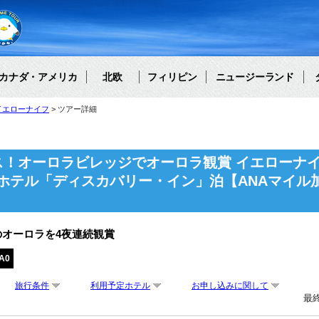
カナダ・アメリカ
北欧
フィリピン
ニュージーランド
イエローナイフ
ツアー詳細
ス！オーロラビレッジでオーロラ観賞 イエローナ
ホテル「ディスカバリー・イン」泊【ANAマイル
オーロラを4夜連続観賞
A0
旅行条件
利用予定ホテル
お申し込みに関して
最終