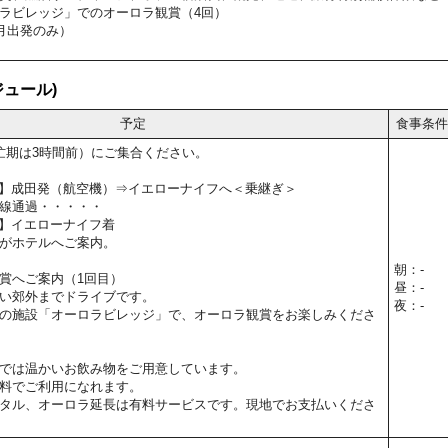
ラビレッジ」でのオーロラ観賞（4回）
月出発のみ）
ュール)
予定
食事条件
忙期は3時間前）にご集合ください。
15予定】成田発（航空機）⇒イエローナイフへ＜乗継ぎ＞
線通過・・・・・
0予定】イエローナイフ着
がホテルへご案内。
朝：-
賞へご案内（1回目）
昼：-
い郊外までドライブです。
夜：-
の施設「オーロラビレッジ」で、オーロラ観賞をお楽しみくださ
では温かいお飲み物をご用意しています。
料でご利用になれます。
タル、オーロラ延長は有料サービスです。現地でお支払いくださ