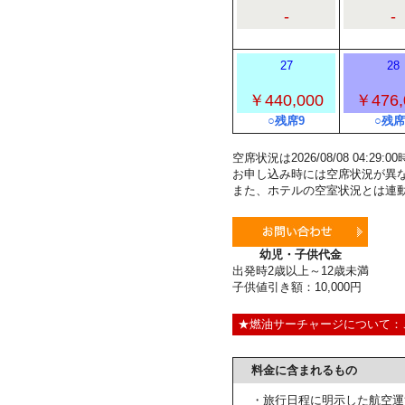
-
-
27
28
￥440,000
￥476,
○残席9
○残席
空席状況は2026/08/08 04:2
お申し込み時には空席状況が異
また、ホテルの空室状況とは連
幼児・子供代金
出発時2歳以上～12歳未満
子供値引き額：10,000円
★燃油サーチャージについて：
料金に含まれるもの
・旅行日程に明示した航空運