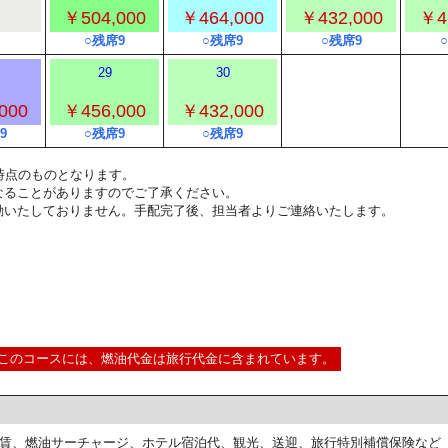
￥504,000
￥464,000
￥432,000
￥4
○残席9
○残席9
○残席9
29
30
000
￥456,000
￥432,000
9
○残席9
○残席9
9:00時点のものとなります。
なることがありますのでご了承ください。
動いたしておりません。手配完了後、担当者よりご連絡いたします。
このコースには、燃油代金は旅行代金に含まれています。
賃、燃油サーチャージ、ホテル宿泊代、観光、送迎、旅行特別補償保険など