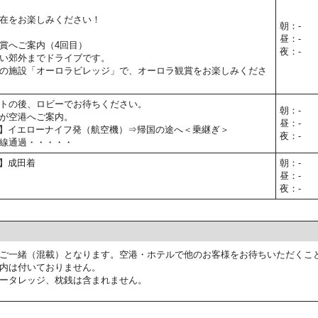
在をお楽しみください！
朝：-
昼：-
賞へご案内（4回目）
夜：-
い郊外までドライブです。
の施設「オーロラビレッジ」で、オーロラ観賞をお楽しみくださ
トの後、ロビーでお待ちください。
朝：-
が空港へご案内。
昼：-
30予定】イエローナイフ発（航空機）⇒帰国の途へ＜乗継ぎ＞
夜：-
線通過・・・・・
予定】成田着
朝：-
昼：-
夜：-
ご一緒（混載）となります。空港・ホテルで他のお客様をお待ちいただくこ
内は付いておりません。
ータレッジ、枕銭は含まれません。