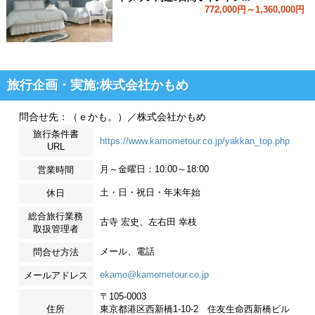
772,000円～1,360,000円
旅行企画・実施:株式会社かもめ
問合せ先：（ｅかも。）／株式会社かもめ
旅行条件書
https://www.kamometour.co.jp/yakkan_top.php
URL
月～金曜日：10:00～18:00
営業時間
土・日・祝日・年末年始
休日
総合旅行業務
古寺 宏史、左右田 幸枝
取扱管理者
メール、電話
問合せ方法
ekamo@kamometour.co.jp
メールアドレス
〒105-0003
住所
東京都港区西新橋1-10-2 住友生命西新橋ビル