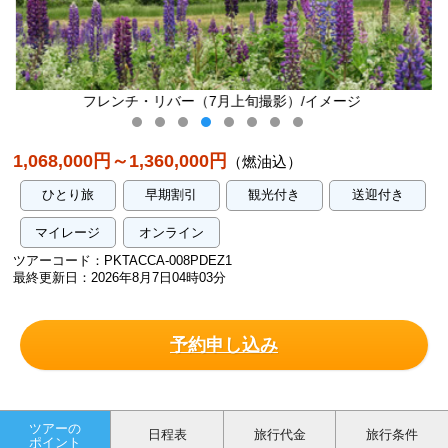
影）/イメージ
グリーン・ゲイブルス・ハウス/
1,068,000円～1,360,000円
（燃油込）
ひとり旅
早期割引
観光付き
送迎付き
マイレージ
オンライン
ツアーコード：PKTACCA-008PDEZ1
最終更新日：2026年8月7日04時03分
予約申し込み
ツアーの
日程表
旅行代金
旅行条件
ポイント