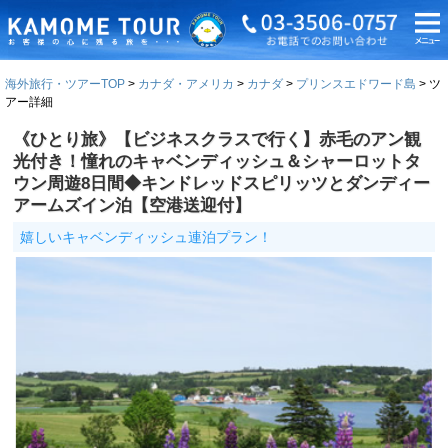
海外旅行・ツアーTOP
カナダ・アメリカ
カナダ
プリンスエドワード島
ツ
アー詳細
《ひとり旅》【ビジネスクラスで行く】赤毛のアン観
光付き！憧れのキャベンディッシュ＆シャーロットタ
ウン周遊8日間◆キンドレッドスピリッツとダンディー
アームズイン泊【空港送迎付】
嬉しいキャベンディッシュ連泊プラン！