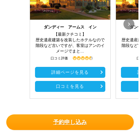
ダンディー アームス イン
ダン
【最新クチコミ】
歴史遺産建築を改装したホテルなので
歴史遺産
階段など古いですが、客室はアンのイ
階段など
メージでまと...
口コミ評価
口
詳細ページを見る
口コミを見る
予約申し込み