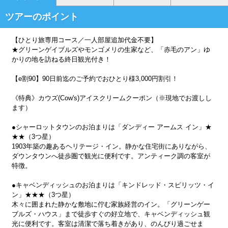
ツアーのポイント
【ひとり旅専用コース／一人部屋追加代金不要】
★グリーンゲイブルズやモンゴメリの生家など、「赤毛のアン」ゆ
かりの地を訪ねる終日観光付き！
【e割90】90日前迄のご予約でおひとり様3,000円割引！
《特典》カウズ(Cow's)アイスクリームクーポン（※現地でお渡しし
ます）
●シャーロットタウンのお泊まりは「ダンディー アームス イン」★
★★（3つ星）
1903年築の趣あるヘリテージ・イン。静かな住宅街にありながら、
ダウンタウンへ徒歩圏で観光に便利です。アンティーク調の客室が
特徴。
●キャベンディッシュのお泊まりは「キンドレッド・スピリッツ・イ
ン」★★★（3つ星）
木々に囲まれた静かな敷地に佇む家族経営のイン。「グリーンゲー
ブルズ・ハウス」まで徒歩すぐの好立地で、キャベンディッシュ観
光に便利です。客室は清潔で落ち着きがあり、のんびり過ごせま