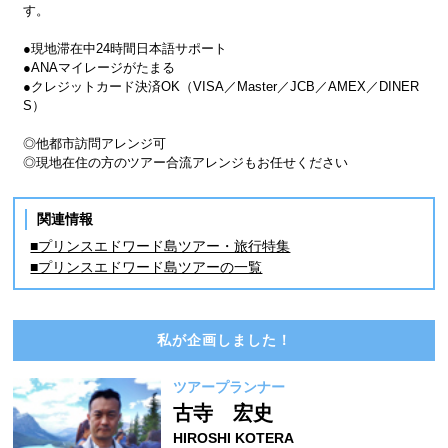
す。
●現地滞在中24時間日本語サポート
●ANAマイレージがたまる
●クレジットカード決済OK（VISA／Master／JCB／AMEX／DINER
S）
◎他都市訪問アレンジ可
◎現地在住の方のツアー合流アレンジもお任せください
関連情報
■プリンスエドワード島ツアー・旅行特集
■プリンスエドワード島ツアーの一覧
私が企画しました！
ツアープランナー
古寺 宏史
HIROSHI KOTERA