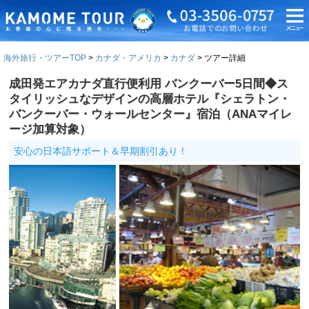
海外旅行・ツアーTOP
カナダ・アメリカ
カナダ
ツアー詳細
成田発エアカナダ直行便利用 バンクーバー5日間◆ス
タイリッシュなデザインの高層ホテル『シェラトン・
バンクーバー・ウォールセンター』宿泊（ANAマイレ
ージ加算対象）
安心の日本語サポート＆早期割引あり！