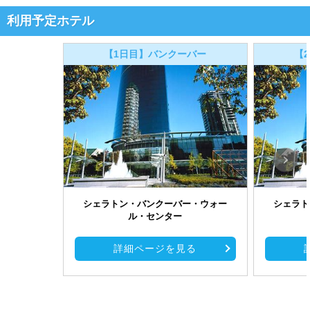
利用予定ホテル
【1日目】バンクーバー
【
シェラトン・バンクーバー・ウォー
シェラト
ル・センター
詳細ページを見る