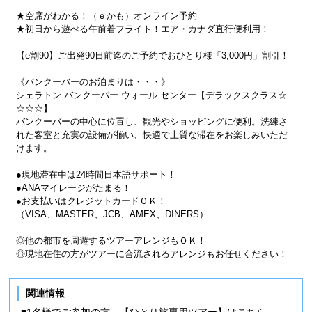
★空席がわかる！（ｅかも）オンライン予約
★初日から遊べる午前着フライト！エア・カナダ直行便利用！
【e割90】ご出発90日前迄のご予約でおひとり様「3,000円」割引！
《バンクーバーのお泊まりは・・・》
シェラトン バンクーバー ウォール センター【デラックスクラス☆
☆☆☆】
バンクーバーの中心に位置し、観光やショッピングに便利。洗練さ
れた客室と充実の設備が揃い、快適で上質な滞在をお楽しみいただ
けます。
●現地滞在中は24時間日本語サポート！
●ANAマイレージがたまる！
●お支払いはクレジットカードＯＫ！
（VISA、MASTER、JCB、AMEX、DINERS）
◎他の都市を周遊するツアーアレンジもＯＫ！
◎現地在住の方がツアーに合流されるアレンジもお任せください！
関連情報