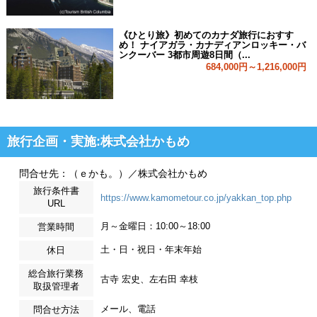
《ひとり旅》初めてのカナダ旅行におすす
め！ ナイアガラ・カナディアンロッキー・バ
ンクーバー 3都市周遊8日間（...
684,000円～1,216,000円
旅行企画・実施:株式会社かもめ
問合せ先：（ｅかも。）／株式会社かもめ
旅行条件書
https://www.kamometour.co.jp/yakkan_top.php
URL
月～金曜日：10:00～18:00
営業時間
土・日・祝日・年末年始
休日
総合旅行業務
古寺 宏史、左右田 幸枝
取扱管理者
メール、電話
問合せ方法