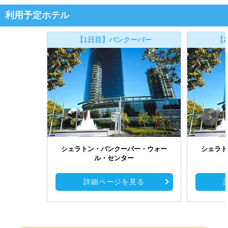
利用予定ホテル
【1日目】バンクーバー
【
シェラトン・バンクーバー・ウォー
シェラト
ル・センター
詳細ページを見る