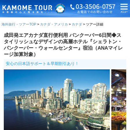
海外旅行・ツアーTOP
カナダ・アメリカ
カナダ
ツアー詳細
成田発エアカナダ直行便利用 バンクーバー6日間◆ス
タイリッシュなデザインの高層ホテル『シェラトン・
バンクーバー・ウォールセンター』宿泊（ANAマイレ
ージ加算対象）
安心の日本語サポート＆早期割引あり！