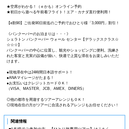
★空席がわかる！（ｅかも）オンライン予約
★初日から遊べる午前着フライト！エア・カナダ直行便利用！
【e割90】ご出発90日前迄のご予約でおひとり様「3,000円」割引！
《バンクーバーのお泊まりは・・・》
シェラトン バンクーバー ウォール センター【デラックスクラス☆
☆☆☆】
バンクーバーの中心に位置し、観光やショッピングに便利。洗練さ
れた客室と充実の設備が揃い、快適で上質な滞在をお楽しみいただ
けます。
●現地滞在中は24時間日本語サポート！
●ANAマイレージがたまる！
●お支払いはクレジットカードＯＫ！
（VISA、MASTER、JCB、AMEX、DINERS）
◎他の都市を周遊するツアーアレンジもＯＫ！
◎現地在住の方がツアーに合流されるアレンジもお任せください！
関連情報