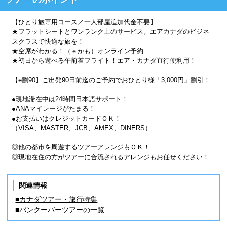
【ひとり旅専用コース／一人部屋追加代金不要】
★フラットシートとワンランク上のサービス。エアカナダのビジネ
スクラスで快適な旅を！
★空席がわかる！（ｅかも）オンライン予約
★初日から遊べる午前着フライト！エア・カナダ直行便利用！
【e割90】ご出発90日前迄のご予約でおひとり様「3,000円」割引！
●現地滞在中は24時間日本語サポート！
●ANAマイレージがたまる！
●お支払いはクレジットカードＯＫ！
（VISA、MASTER、JCB、AMEX、DINERS）
◎他の都市を周遊するツアーアレンジもＯＫ！
◎現地在住の方がツアーに合流されるアレンジもお任せください！
関連情報
■カナダツアー・旅行特集
■バンクーバーツアーの一覧