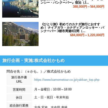
ンシー・バンクーバー』宿泊（J...
388,000円～564,000円
《ひとり旅》初めてのカナダ旅行におすす
め！ ナイアガラ・カナディアンロッキー・バ
ンクーバー 3都市周遊8日間（...
684,000円～1,220,000円
旅行企画・実施:株式会社かもめ
問合せ先：（ｅかも。）／株式会社かもめ
旅行条件書
https://www.kamometour.co.jp/yakkan_top.php
URL
月～金曜日：10:00～18:00
営業時間
土・日・祝日・年末年始
休日
総合旅行業務
古寺 宏史、左右田 幸枝