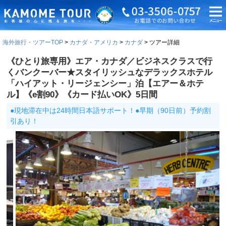
海外旅行・ツアーTOP
カナダ・アメリカ
カナダ
ツアー詳細
《ひとり旅専用》エア・カナダ／ビジネスクラスで行
くバンクーバー★スタイリッシュなデラックスホテル
「ハイアット・リージェンシー」泊【エアー＆ホテ
ル】《e割90》《カード払いOK》5日間
●現地滞在中は24時間日本語サポート！●早期（90日前）予約割
引あり！