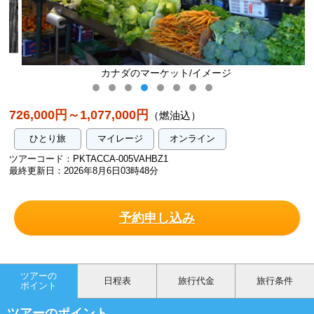
カナダのマーケット/イメージ
726,000円～1,077,000円
（燃油込）
ひとり旅
マイレージ
オンライン
ツアーコード：PKTACCA-005VAHBZ1
最終更新日：2026年8月6日03時48分
予約申し込み
ツアーの
日程表
旅行代金
旅行条件
ポイント
ツアーのポイント