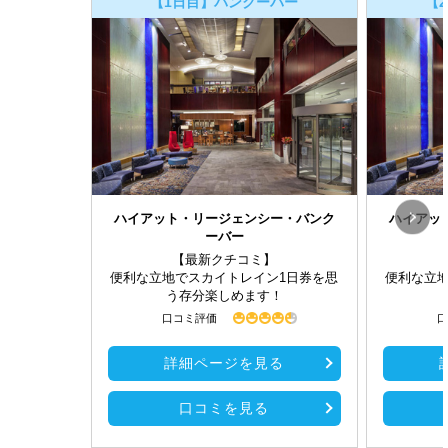
【1日目】バンクーバー
【
ハイアット・リージェンシー・バンク
ハイアッ
ーバー
【最新クチコミ】
便利な立地でスカイトレイン1日券を思
便利な立
う存分楽しめます！
口コミ評価
口
詳細ページを見る
口コミを見る