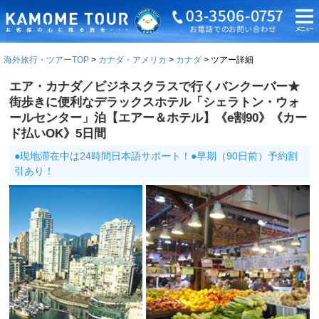
海外旅行・ツアーTOP
カナダ・アメリカ
カナダ
ツアー詳細
エア・カナダ／ビジネスクラスで行くバンクーバー★
街歩きに便利なデラックスホテル「シェラトン・ウォ
ールセンター」泊【エアー＆ホテル】《e割90》《カー
ド払いOK》5日間
●現地滞在中は24時間日本語サポート！●早期（90日前）予約割
引あり！