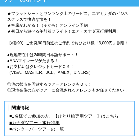
★フラットシートとワンランク上のサービス。エアカナダのビジネ
スクラスで快適な旅を！
★空席がわかる！（ｅかも）オンライン予約
★初日から遊べる午前着フライト！エア・カナダ直行便利用！
【e割90】ご出発90日前迄のご予約でおひとり様「3,000円」割引！
●現地滞在中は24時間日本語サポート！
●ANAマイレージがたまる！
●お支払いはクレジットカードＯＫ！
（VISA、MASTER、JCB、AMEX、DINERS）
◎他の都市を周遊するツアーアレンジもＯＫ！
◎現地在住の方がツアーに合流されるアレンジもお任せください！
関連情報
■1名様でご参加の方、【ひとり旅専用ツアー】はこちら
■カナダツアー・旅行特集
■バンクーバーツアーの一覧