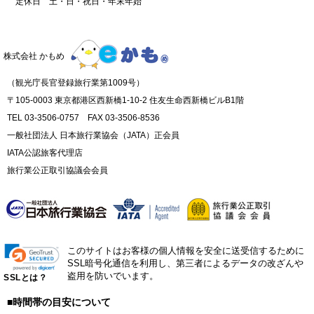
定休日 土・日・祝日・年末年始
株式会社 かもめ
（観光庁長官登録旅行業第1009号）
〒105-0003 東京都港区西新橋1-10-2 住友生命西新橋ビルB1階
TEL 03-3506-0757 FAX 03-3506-8536
一般社団法人 日本旅行業協会（JATA）正会員
IATA公認旅客代理店
旅行業公正取引協議会会員
このサイトはお客様の個人情報を安全に送受信するために
SSL暗号化通信を利用し、第三者によるデータの改ざんや
盗用を防いでいます。
SSLとは？
■時間帯の目安について