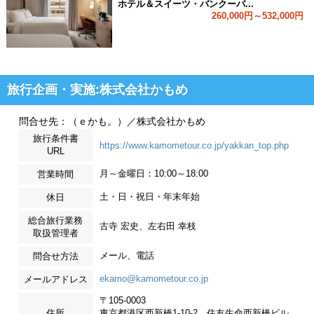
ホテル＆スイーツ・バンクーバ...
260,000円～532,000円
旅行企画・実施:株式会社かもめ
問合せ先：（ｅかも。）／株式会社かもめ
旅行条件書
https://www.kamometour.co.jp/yakkan_top.php
URL
月～金曜日：10:00～18:00
営業時間
土・日・祝日・年末年始
休日
総合旅行業務
古寺 宏史、左右田 幸枝
取扱管理者
メール、電話
問合せ方法
ekamo@kamometour.co.jp
メールアドレス
〒105-0003
住所
東京都港区西新橋1-10-2 住友生命西新橋ビル