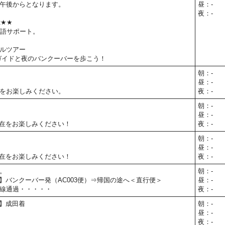
午後からとなります。
昼：-
夜：-
t★★
本語サポート。
ルツアー
ガイドと夜のバンクーバーを歩こう！
朝：-
昼：-
をお楽しみください。
夜：-
朝：-
昼：-
在をお楽しみください！
夜：-
朝：-
昼：-
在をお楽しみください！
夜：-
。
朝：-
05予定】バンクーバー発（AC003便）⇒帰国の途へ＜直行便＞
昼：-
線通過・・・・・
夜：-
予定】成田着
朝：-
昼：-
夜：-