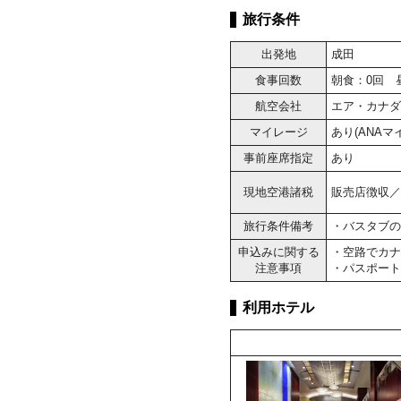
旅行条件
出発地
成田
食事回数
朝食：0回 
航空会社
エア・カナダ
マイレージ
あり(ANA
事前座席指定
あり
現地空港諸税
販売店徴収／大
旅行条件備考
・バスタブの
申込みに関する
・空路でカナ
注意事項
・パスポート
利用ホテル