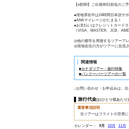
【e割90】ご出発90日前迄のご予
●現地滞在中は24時間日本語サ
●ANAマイレージがたまる！
●お支払いはクレジットカードＯ
（VISA、MASTER、JCB、AME
◎他の都市を周遊するツアーア
◎現地在住の方がツアーに合流
関連情報
■カナダツアー・旅行特集
■バンクーバーツアーの一覧
↓お問い合わせ・お申込みは、
旅行代金
(おひとり様あたり)
重要事項説明
当ツアーはフライトの空席に
カレンダー：
9月
10月
11月