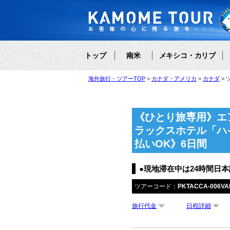
トップ
南米
メキシコ・カリブ
海外旅行・ツアーTOP
カナダ・アメリカ
カナダ
《ひとり旅専用》エ
ラックスホテル「ハ
払いOK》6日間
●現地滞在中は24時間日
ツアーコード：
PKTACCA-006VA
旅行代金
日程詳細