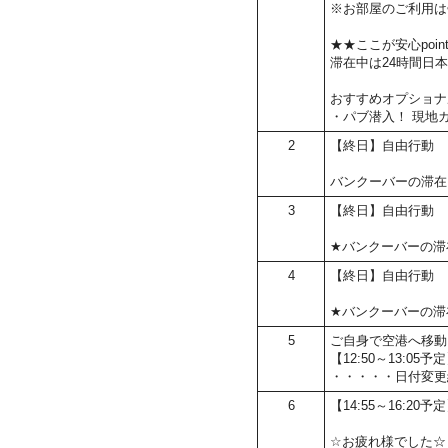
※お部屋のご利用は
★★ここが安心poin
滞在中は24時間日
おすすめオプショナ
・パブ潜入！ 現地
2
【終日】自由行動
バンクーバーの滞在
3
【終日】自由行動
★バンクーバーの滞
4
【終日】自由行動
★バンクーバーの滞
5
ご自身で空港へ移動
【12:50～13:
・・・・・日付変更
6
【14:55～16:20
☆お疲れ様でした☆