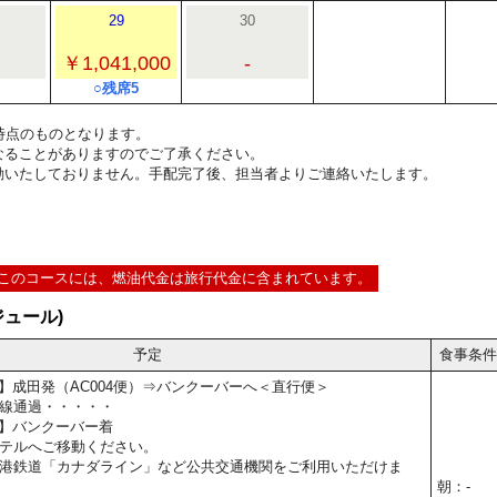
29
30
￥1,041,000
-
○残席5
4:00時点のものとなります。
なることがありますのでご了承ください。
動いたしておりません。手配完了後、担当者よりご連絡いたします。
このコースには、燃油代金は旅行代金に含まれています。
ュール)
予定
食事条件
0予定】成田発（AC004便）⇒バンクーバーへ＜直行便＞
線通過・・・・・
5予定】バンクーバー着
テルへご移動ください。
港鉄道「カナダライン」など公共交通機関をご利用いただけま
朝：-