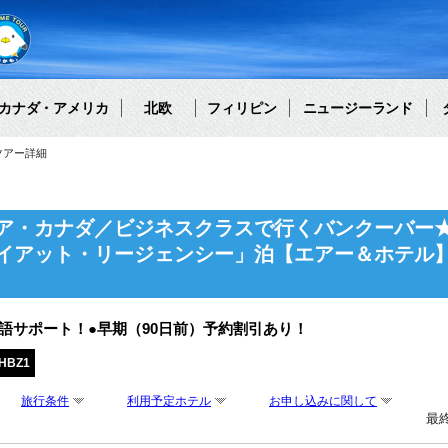
カナダ・アメリカ
北欧
フィリピン
ニュージーランド
ツアー詳細
ア・カナダ／ビジネスクラスで行くバンクーバー
イアット・リージェンシー」泊【エアー＆ホテル】
本語サポート！●早期（90日前）予約割引あり！
HBZ1
旅行条件
利用予定ホテル
お申し込みに関して
最終