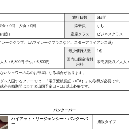
旅行日数
6日間
昼食：0回 夕食：0回
添乗員
なし
(指定)
座席クラス
ビジネスクラス
マイレージクラブ、UAマイレージプラスなど。スターアライアンス系)
最少催行人数
1名
国内出国空港利
人：6,800円 子供：6,800円
販売店徴収／大人：4,
用料
ないシャワーのみのお部屋になる場合があります。
ダへ入国するツアーでは、「電子渡航認証（eTA）」の取得が必要です。
残存有効期間はカナダ出国予定日＋1日以上必要です。
バンクーバー
ハイアット・リージェンシー・バンクーバ
施設タイプ
ー