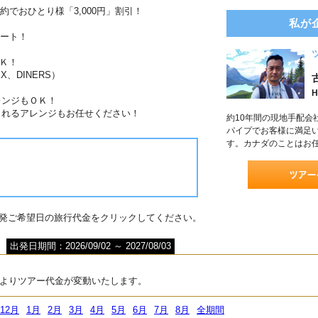
約でおひとり様「3,000円」割引！
私が
ポート！
Ｋ！
X、DINERS）
H
レンジもＯＫ！
されるアレンジもお任せください！
約10年間の現地手配会
パイプでお客様に満足
す。カナダのことはお
出発ご希望日の旅行代金をクリックしてください。
出発日期間：2026/09/02 ～ 2027/08/03
よりツアー代金が変動いたします。
12月
1月
2月
3月
4月
5月
6月
7月
8月
全期間