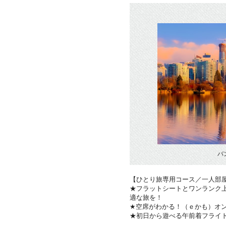
バ
【ひとり旅専用コース／一人部
★フラットシートとワンランク
適な旅を！
★空席がわかる！（ｅかも）オ
★初日から遊べる午前着フライ