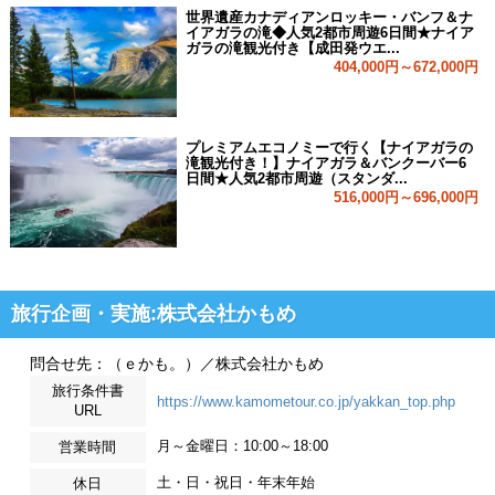
世界遺産カナディアンロッキー・バンフ＆ナ
イアガラの滝◆人気2都市周遊6日間★ナイア
ガラの滝観光付き【成田発ウエ...
404,000円～672,000円
プレミアムエコノミーで行く【ナイアガラの
滝観光付き！】ナイアガラ＆バンクーバー6
日間★人気2都市周遊（スタンダ...
516,000円～696,000円
旅行企画・実施:株式会社かもめ
問合せ先：（ｅかも。）／株式会社かもめ
旅行条件書
https://www.kamometour.co.jp/yakkan_top.php
URL
月～金曜日：10:00～18:00
営業時間
土・日・祝日・年末年始
休日