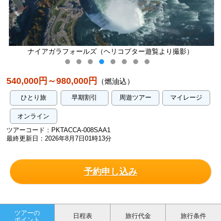
イアガラフォールズ（ヘリコプター遊覧より撮影）
540,000円～980,000円
（燃油込）
ひとり旅
早期割引
周遊ツアー
マイレージ
オンライン
ツアーコード：PKTACCA-008SAA1
最終更新日：2026年8月7日01時13分
予約申し込み
ツアーの
日程表
旅行代金
旅行条件
ポイント