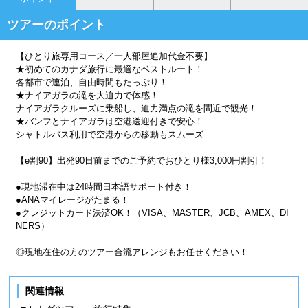
ツアーのポイント
【ひとり旅専用コース／一人部屋追加代金不要】
★初めてのカナダ旅行に最適なベストルート！
各都市で連泊、自由時間もたっぷり！
★ナイアガラの滝を大迫力で体感！
ナイアガラクルーズに乗船し、迫力満点の滝を間近で観光！
★バンフとナイアガラは空港送迎付きで安心！
シャトルバス利用で空港からの移動もスムーズ
【e割90】出発90日前までのご予約でおひとり様3,000円割引！
●現地滞在中は24時間日本語サポート付き！
●ANAマイレージがたまる！
●クレジットカード決済OK！（VISA、MASTER、JCB、AMEX、DI
NERS）
◎現地在住の方のツアー合流アレンジもお任せください！
関連情報