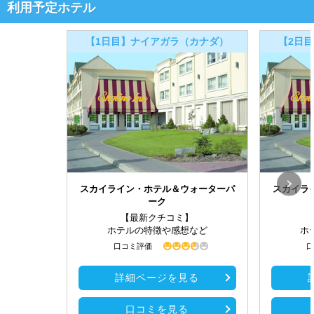
利用予定ホテル
【1日目】ナイアガラ（カナダ）
【2日
スカイライン・ホテル＆ウォーターパ
スカイラ
ーク
【最新クチコミ】
ホテルの特徴や感想など
ホ
口コミ評価
口
詳細ページを見る
口コミを見る