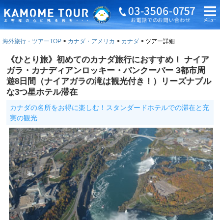
海外旅行・ツアーTOP
カナダ・アメリカ
カナダ
ツアー詳細
《ひとり旅》初めてのカナダ旅行におすすめ！ ナイア
ガラ・カナディアンロッキー・バンクーバー 3都市周
遊8日間（ナイアガラの滝は観光付き！）リーズナブル
な3つ星ホテル滞在
カナダの名所をお得に楽しむ！スタンダードホテルでの滞在と充
実の観光