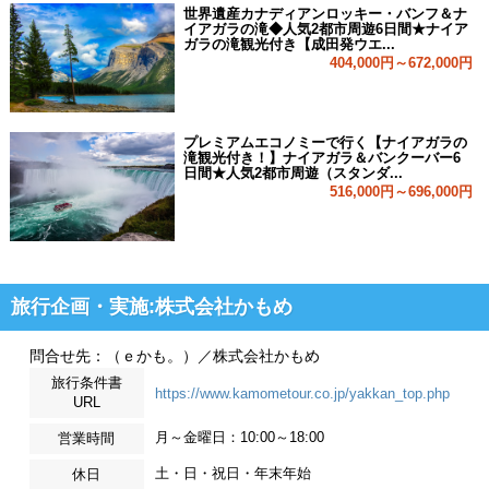
世界遺産カナディアンロッキー・バンフ＆ナ
イアガラの滝◆人気2都市周遊6日間★ナイア
ガラの滝観光付き【成田発ウエ...
404,000円～672,000円
プレミアムエコノミーで行く【ナイアガラの
滝観光付き！】ナイアガラ＆バンクーバー6
日間★人気2都市周遊（スタンダ...
516,000円～696,000円
旅行企画・実施:株式会社かもめ
問合せ先：（ｅかも。）／株式会社かもめ
旅行条件書
https://www.kamometour.co.jp/yakkan_top.php
URL
月～金曜日：10:00～18:00
営業時間
土・日・祝日・年末年始
休日