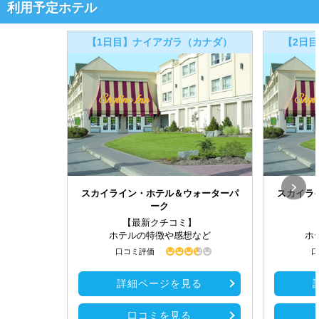
利用予定ホテル
【1日目】ナイアガラ（カナダ）
【2日
スカイライン・ホテル＆ウォーターパ
スカイラ
ーク
【最新クチコミ】
ホテルの特徴や感想など
ホ
口コミ評価
口
詳細ページを見る
口コミを見る