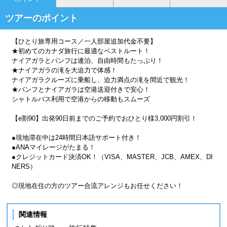
ツアーのポイント
【ひとり旅専用コース／一人部屋追加代金不要】
★初めてのカナダ旅行に最適なベストルート！
ナイアガラとバンフは連泊、自由時間もたっぷり！
★ナイアガラの滝を大迫力で体感！
ナイアガラクルーズに乗船し、迫力満点の滝を間近で観光！
★バンフとナイアガラは空港送迎付きで安心！
シャトルバス利用で空港からの移動もスムーズ
【e割90】出発90日前までのご予約でおひとり様3,000円割引！
●現地滞在中は24時間日本語サポート付き！
●ANAマイレージがたまる！
●クレジットカード決済OK！（VISA、MASTER、JCB、AMEX、DI
NERS）
◎現地在住の方のツアー合流アレンジもお任せください！
関連情報