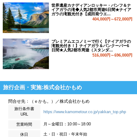
世界遺産カナディアンロッキー・バンフ＆ナ
イアガラの滝◆人気2都市周遊6日間★ナイア
ガラの滝観光付き【成田発ウエ...
404,000円～672,000円
プレミアムエコノミーで行く【ナイアガラの
滝観光付き！】ナイアガラ＆バンクーバー6
日間★人気2都市周遊（スタンダ...
516,000円～696,000円
旅行企画・実施:株式会社かもめ
問合せ先：（ｅかも。）／株式会社かもめ
旅行条件書
https://www.kamometour.co.jp/yakkan_top.php
URL
月～金曜日：10:00～18:00
営業時間
土・日・祝日・年末年始
休日