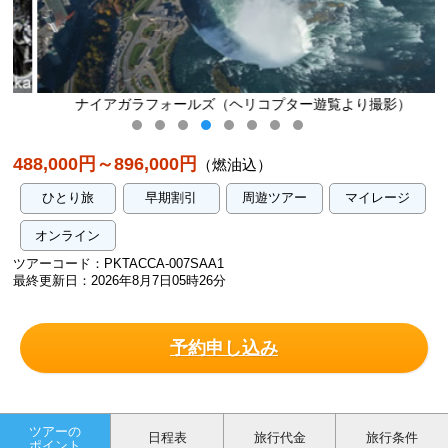
ナイアガラフォールズ（ヘリコプター遊覧より撮影）
488,000円～896,000円
（燃油込）
ひとり旅
早期割引
周遊ツアー
マイレージ
オンライン
ツアーコード：PKTACCA-007SAA1
最終更新日：2026年8月7日05時26分
予約申し込み
ツアーの
日程表
旅行代金
旅行条件
ポイント