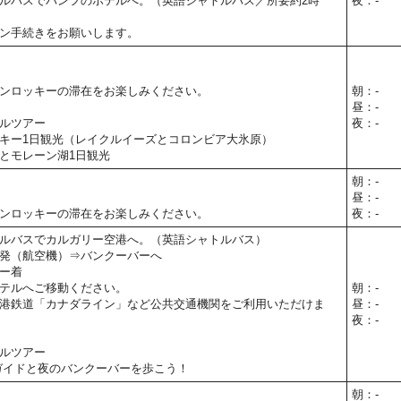
ルバスでバンフのホテルへ。（英語シャトルバス／所要約2時
夜：-
ン手続きをお願いします。
ンロッキーの滞在をお楽しみください。
朝：-
昼：-
ルツアー
夜：-
キー1日観光（レイクルイーズとコロンビア大氷原）
とモレーン湖1日観光
朝：-
昼：-
ンロッキーの滞在をお楽しみください。
夜：-
ルバスでカルガリー空港へ。（英語シャトルバス）
発（航空機）⇒バンクーバーへ
ー着
テルへご移動ください。
朝：-
港鉄道「カナダライン」など公共交通機関をご利用いただけま
昼：-
夜：-
ルツアー
ガイドと夜のバンクーバーを歩こう！
朝：-