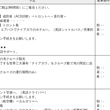
予定
食事条件
忙期は3時間前）にご集合ください。
5予定】成田発（AC010便）⇒トロントへ＜直行便＞
線通過・・・・・
予定】トロント着
朝：-
 エアバスでナイアガラのホテルへ。（英語シャトルバス／所要約
昼：-
夜：-
ン手続きをお願いします。
t★★
本語サポート。
の滝クルーズ観光
了する世界三大瀑布「ナイアガラ」をクルーズ船で滝の間近に迫
朝：-
クルーズの運行期間のみ）
昼：-
夜：-
ント空港へ。（英語ドライバー）
ン手続きをお願いします。
（航空機）⇒カルガリーへ
朝：-
着
昼：-