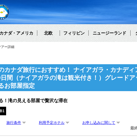
カナダ・アメリカ
北欧
フィリピン
ニュージーランド
ツアー詳細
のカナダ旅行におすすめ！ ナイアガラ・カナディ
遊9日間（ナイアガラの滝は観光付き！）グレード
るお部屋指定
る！滝の見える部屋で贅沢な滞在
B1
旅行条件
利用予定ホテル
お申し込みに関して
最終