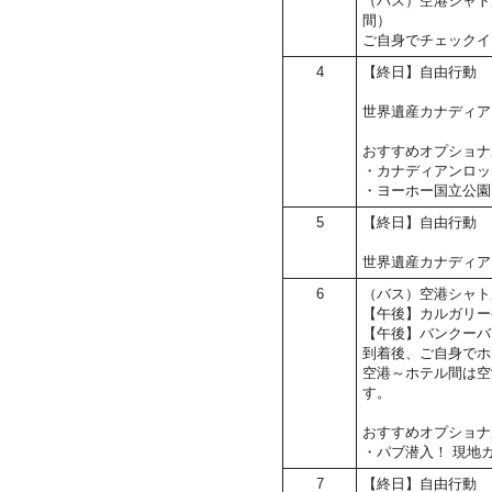
（バス）空港シャト
間）
ご自身でチェックイ
4
【終日】自由行動
世界遺産カナディア
おすすめオプショナ
・カナディアンロッ
・ヨーホー国立公園
5
【終日】自由行動
世界遺産カナディア
6
（バス）空港シャト
【午後】カルガリー
【午後】バンクーバ
到着後、ご自身でホ
空港～ホテル間は空
す。
おすすめオプショナ
・パブ潜入！ 現地
7
【終日】自由行動