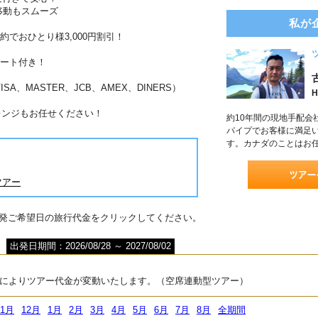
移動もスムーズ
私が
約でおひとり様3,000円割引！
ポート付き！
A、MASTER、JCB、AMEX、DINERS）
H
レンジもお任せください！
約10年間の現地手配会
パイプでお客様に満足
す。カナダのことはお
ツアー
出発ご希望日の旅行代金をクリックしてください。
出発日期間：2026/08/28 ～ 2027/08/02
によりツアー代金が変動いたします。（空席連動型ツアー）
11月
12月
1月
2月
3月
4月
5月
6月
7月
8月
全期間