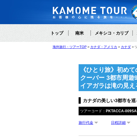
トップ
南米
メキシコ・カリブ
海外旅行・ツアーTOP
カナダ・アメリカ
カナダ
《ひとり旅》初めて
クーバー 3都市周
イアガラは滝の見え
カナダの美しい3都市を巡
ツアーコード：
PKTACCA-009SA
旅行代金
日程詳細