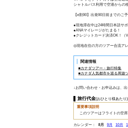
シャトルバス利用で空港からの
【e割90】出発90日前までのご予
●現地滞在中は24時間日本語サ
●ANAマイレージがたまる！
●クレジットカード決済OK！（VIS
◎現地在住の方のツアー合流ア
関連情報
■カナダツアー・旅行特集
■カナダ人気都市を巡る周遊
↓お問い合わせ・お申込みは、
旅行代金
(おひとり様あたり)
重要事項説明
このツアーはフライトの空席
カレンダー：
8月
9月
10月