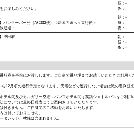
昼：-
をお楽しみください。
夜：-
。
朝：-
05予定】バンクーバー発（AC003便）⇒帰国の途へ＜直行便＞
昼：-
線通過・・・・・
夜：-
予定】成田着
朝：-
昼：-
夜：-
乗船券を事前にお渡しします。ご自身で乗り場までお越しいただきご利用く
から12月頃の運行予定となります。天候などで運行しない場合は滝の裏側観
ホテル間及びカルガリー空港～バンフホテル間は英語シャトルバスをご利用
法については最終日程表にてご案内させていただきます。
は付きません。ご自身でのご移動をお願いいたします。
内は付いておりません。
ータレッジ、枕銭は含まれません。