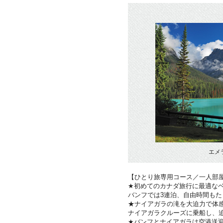
エメ
【ひとり旅専用コース／一人部
★初めてのカナダ旅行に最適な
バンフでは3連泊、自由時間もた
★ナイアガラの滝を大迫力で体
ナイアガラクルーズに乗船し、
★バンフとナイアガラは空港送