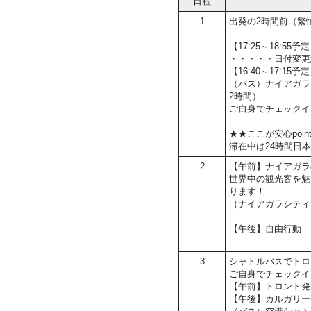
日程
1
出発の2時間前（繁
【17:25～18:5
・・・・・日付変更
【16:40～17:15
（バス）ナイアガラ
2時間）
ご自身でチェックイ
★★ここが安心poin
滞在中は24時間日
2
【午前】ナイアガラ
世界中の観光客を魅
ります！
（ナイアガラシティ
【午後】自由行動
3
シャトルバスでトロ
ご自身でチェックイ
【午前】トロント発
【午後】カルガリー