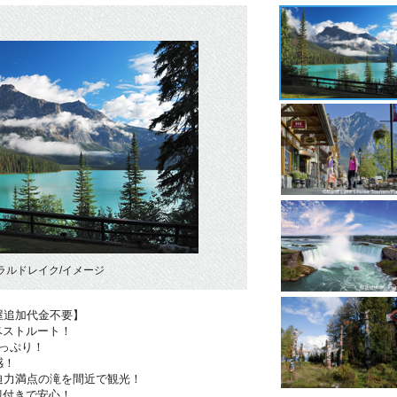
ラルドレイク/イメージ
屋追加代金不要】
ベストルート！
っぷり！
感！
迫力満点の滝を間近で観光！
迎付きで安心！