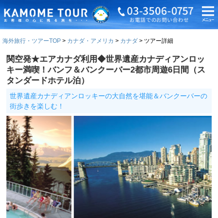
海外旅行・ツアーTOP
カナダ・アメリカ
カナダ
ツアー詳細
関空発★エアカナダ利用◆世界遺産カナディアンロッ
キー満喫！バンフ＆バンクーバー2都市周遊6日間（ス
タンダードホテル泊）
世界遺産カナディアンロッキーの大自然を堪能＆バンクーバーの
街歩きを楽しむ！