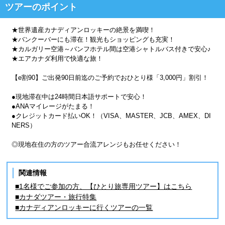
ツアーのポイント
★世界遺産カナディアンロッキーの絶景を満喫！
★バンクーバーにも滞在！観光もショッピングも充実！
★カルガリー空港～バンフホテル間は空港シャトルバス付きで安心♪
★エアカナダ利用で快適な旅！
【e割90】ご出発90日前迄のご予約でおひとり様「3,000円」割引！
●現地滞在中は24時間日本語サポートで安心！
●ANAマイレージがたまる！
●クレジットカード払いOK！（VISA、MASTER、JCB、AMEX、DI
NERS）
◎現地在住の方のツアー合流アレンジもお任せください！
関連情報
■1名様でご参加の方、【ひとり旅専用ツアー】はこちら
■カナダツアー・旅行特集
■カナディアンロッキーに行くツアーの一覧