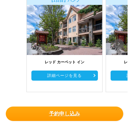
【1日目】バンフ
レッド カーペット イン
レ
詳細ページを見る
予約申し込み