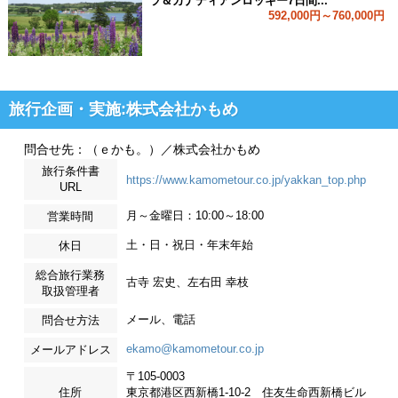
ラ＆カナディアンロッキー7日間...
592,000円～760,000円
旅行企画・実施:株式会社かもめ
問合せ先：（ｅかも。）／株式会社かもめ
旅行条件書
https://www.kamometour.co.jp/yakkan_top.php
URL
月～金曜日：10:00～18:00
営業時間
土・日・祝日・年末年始
休日
総合旅行業務
古寺 宏史、左右田 幸枝
取扱管理者
メール、電話
問合せ方法
ekamo@kamometour.co.jp
メールアドレス
〒105-0003
住所
東京都港区西新橋1-10-2 住友生命西新橋ビル