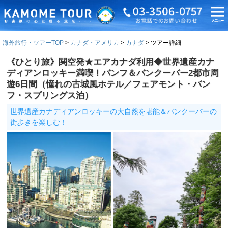
海外旅行・ツアーTOP
カナダ・アメリカ
カナダ
ツアー詳細
《ひとり旅》関空発★エアカナダ利用◆世界遺産カナ
ディアンロッキー満喫！バンフ＆バンクーバー2都市周
遊6日間（憧れの古城風ホテル／フェアモント・バン
フ・スプリングス泊）
世界遺産カナディアンロッキーの大自然を堪能＆バンクーバーの
街歩きを楽しむ！