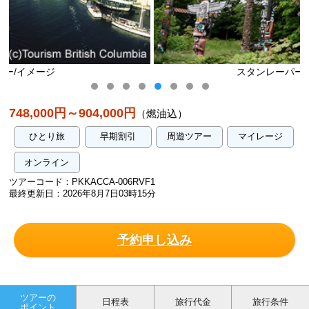
スタンレーパーク/イメージ
748,000円～904,000円
（燃油込）
ひとり旅
早期割引
周遊ツアー
マイレージ
オンライン
ツアーコード：PKKACCA-006RVF1
最終更新日：2026年8月7日03時15分
予約申し込み
ツアーの
日程表
旅行代金
旅行条件
ポイント