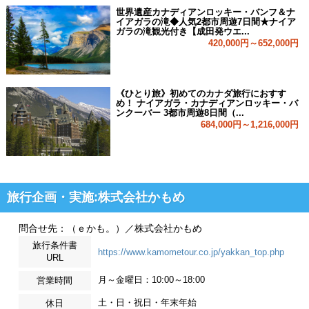
世界遺産カナディアンロッキー・バンフ＆ナ
イアガラの滝◆人気2都市周遊7日間★ナイア
ガラの滝観光付き【成田発ウエ...
420,000円～652,000円
《ひとり旅》初めてのカナダ旅行におすす
め！ ナイアガラ・カナディアンロッキー・バ
ンクーバー 3都市周遊8日間（...
684,000円～1,216,000円
旅行企画・実施:株式会社かもめ
問合せ先：（ｅかも。）／株式会社かもめ
旅行条件書
https://www.kamometour.co.jp/yakkan_top.php
URL
月～金曜日：10:00～18:00
営業時間
土・日・祝日・年末年始
休日