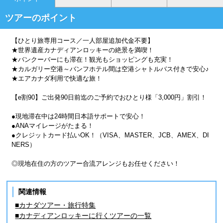
ツアーのポイント
【ひとり旅専用コース／一人部屋追加代金不要】
★世界遺産カナディアンロッキーの絶景を満喫！
★バンクーバーにも滞在！観光もショッピングも充実！
★カルガリー空港～バンフホテル間は空港シャトルバス付きで安心♪
★エアカナダ利用で快適な旅！
【e割90】ご出発90日前迄のご予約でおひとり様「3,000円」割引！
●現地滞在中は24時間日本語サポートで安心！
●ANAマイレージがたまる！
●クレジットカード払いOK！（VISA、MASTER、JCB、AMEX、DI
NERS）
◎現地在住の方のツアー合流アレンジもお任せください！
関連情報
■カナダツアー・旅行特集
■カナディアンロッキーに行くツアーの一覧