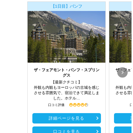
【1日目】バンフ
ザ・フェアモント・バンフ・スプリン
ザ・フェ
グス
【最新クチコミ】
外観も内観もヨーロッパの古城を感じ
外観も内
させる雰囲気で、宿泊できて満足しま
させる雰
した。ホテル...
口コミ評価
口
詳細ページを見る
口コミを見る