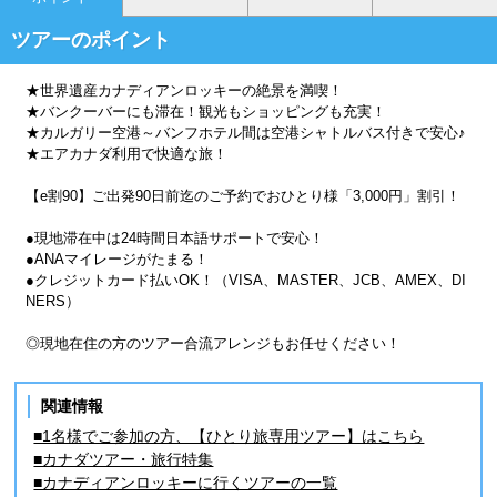
ツアーのポイント
★世界遺産カナディアンロッキーの絶景を満喫！
★バンクーバーにも滞在！観光もショッピングも充実！
★カルガリー空港～バンフホテル間は空港シャトルバス付きで安心♪
★エアカナダ利用で快適な旅！
【e割90】ご出発90日前迄のご予約でおひとり様「3,000円」割引！
●現地滞在中は24時間日本語サポートで安心！
●ANAマイレージがたまる！
●クレジットカード払いOK！（VISA、MASTER、JCB、AMEX、DI
NERS）
◎現地在住の方のツアー合流アレンジもお任せください！
関連情報
■1名様でご参加の方、【ひとり旅専用ツアー】はこちら
■カナダツアー・旅行特集
■カナディアンロッキーに行くツアーの一覧