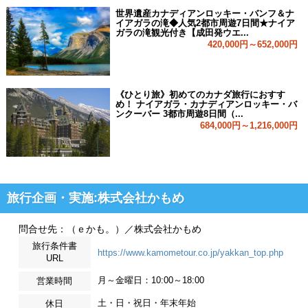
世界遺産カナディアンロッキー・バンフ＆ナ
イアガラの滝◆人気2都市周遊7日間★ナイア
ガラの滝観光付き【成田発ウエ...
420,000円～652,000円
《ひとり旅》初めてのカナダ旅行におすす
め！ ナイアガラ・カナディアンロッキー・バ
ンクーバー 3都市周遊8日間（...
684,000円～1,216,000円
旅行企画・実施:株式会社かもめ
問合せ先：（ｅかも。）／株式会社かもめ
旅行条件書
https://www.kamometour.co.jp/yakkan_top.php
URL
月～金曜日：10:00～18:00
営業時間
土・日・祝日・年末年始
休日