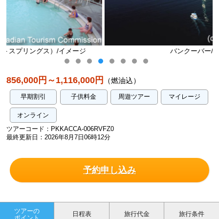
ジ
バンクーバー/イメージ
856,000円～1,116,000円
（燃油込）
早期割引
子供料金
周遊ツアー
マイレージ
オンライン
ツアーコード：PKKACCA-006RVFZ0
最終更新日：2026年8月7日06時12分
予約申し込み
ツアーの
日程表
旅行代金
旅行条件
ポイント