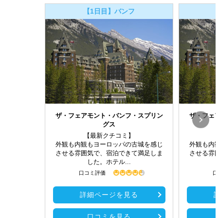
【1日目】バンフ
ザ・フェアモント・バンフ・スプリン
ザ・フェ
グス
【最新クチコミ】
外観も内観もヨーロッパの古城を感じ
外観も内
させる雰囲気で、宿泊できて満足しま
させる雰
した。ホテル...
口コミ評価
口
詳細ページを見る
口コミを見る