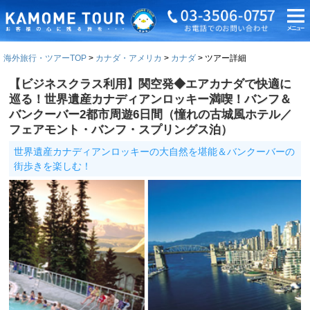
海外旅行・ツアーTOP
カナダ・アメリカ
カナダ
ツアー詳細
【ビジネスクラス利用】関空発◆エアカナダで快適に
巡る！世界遺産カナディアンロッキー満喫！バンフ＆
バンクーバー2都市周遊6日間（憧れの古城風ホテル／
フェアモント・バンフ・スプリングス泊）
世界遺産カナディアンロッキーの大自然を堪能＆バンクーバーの
街歩きを楽しむ！